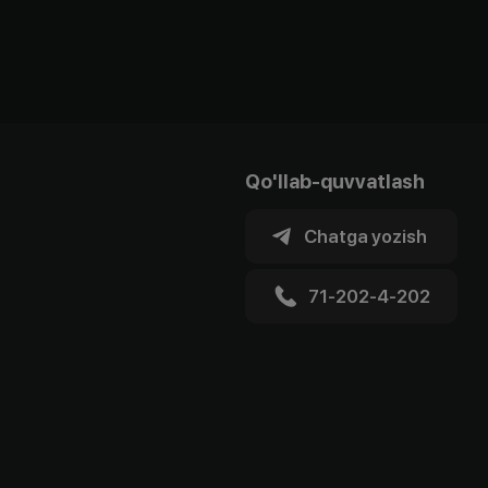
Qo'llab-quvvatlash
Chatga yozish
71-202-4-202