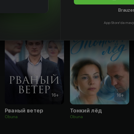
Brauzer
App Store'da mavj
16
+
16
+
Рваный ветер
Тонкий лёд
Obuna
Obuna