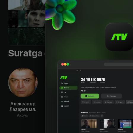
Til
:
rus
Sifati
:
HD
Suratga olish guruhi
Александр
Владимир
Сергей
Алек
Лазарев мл.
Епифанцев
Астахов
Но
Aktyor
Aktyor
Aktyor
Ak