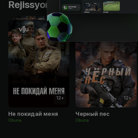
Rejissyorning boshqa ishlari
12
+
12
+
Не покидай меня
Черный пес
Obuna
Obuna