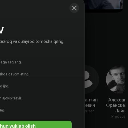
V
tezroq va qulayroq tomosha qiling.
gizga saqlang.
ishda davom eting.
 ijro.
 ajoyib tasvir.
Александр
Александр
Константин
Алексан
Франскевич-
Любимов
Ленкевич
Франскев
ing.
Лайе
Лайе
Prodyuser
Prodyuser
Rejissyor
Prodyuse
hun yuklab olish