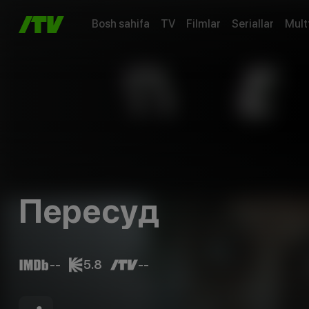
Bosh sahifa
TV
Filmlar
Seriallar
Mult
Пересуд
--
5.8
--