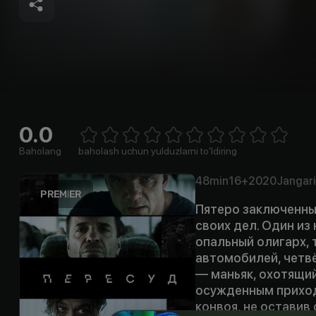
0.0
Empty
1 Star
2 Stars
3 Stars
4 Stars
5 Stars
6 Stars
7 Stars
8 Stars
9 Stars
10 Stars
Baholang
baholash uchun yulduzlarni to'ldiring
48min
16+
2020
Jangari
Пятеро заключенны
своих дел. Один из
опальный олигарх,
автомобилей, четв
— маньяк, охотящий
осужденным приход
конвоя, не оставив