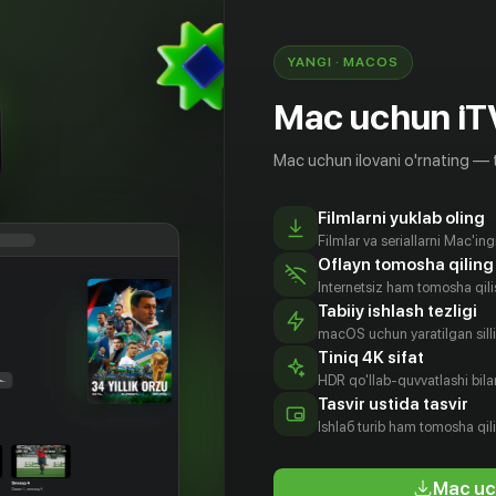
YANGI · MACOS
Mac uchun iT
Mac uchun ilovani o'rnating — 
Filmlarni yuklab oling
Filmlar va seriallarni Mac'in
Oflayn tomosha qiling
Internetsiz ham tomosha qil
Tabiiy ishlash tezligi
macOS uchun yaratilgan silliq
Tiniq 4K sifat
HDR qo'llab-quvvatlashi bilan
сандр
Вячеслав
Кирилл
Андрес
Tasvir ustida tasvir
сик
Чепурченко
Краснов
Пуустусмаа
Ishlаб turib ham tomosha qil
tyor
Aktyor
Aktyor
Aktyor
Mac uc