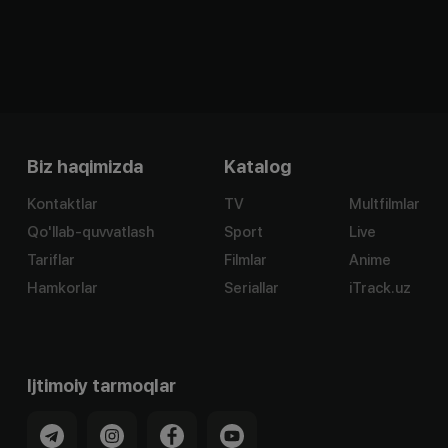
Biz haqimizda
Katalog
Kontaktlar
TV
Multfilmlar
Qo'llab-quvvatlash
Sport
Live
Tariflar
Filmlar
Anime
Hamkorlar
Seriallar
iTrack.uz
Ijtimoiy tarmoqlar