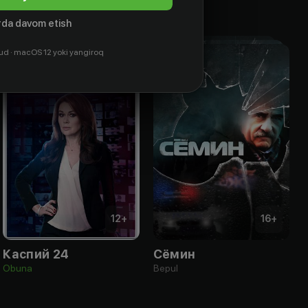
da davom etish
ud · macOS 12 yoki yangiroq
12
+
16
+
Каспий 24
Сёмин
Obuna
Bepul