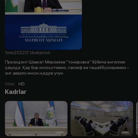
1min
2022
O'zbekiston
Президент Шавкат Мирзиёев "тонировка" бўйича енгиллик
ҳақида: Ҳар бир ислоҳотимиз, таклиф ва ташаббусларимиз –
энг аввало инсон қадри учун
Sifati
:
HD
Kadrlar