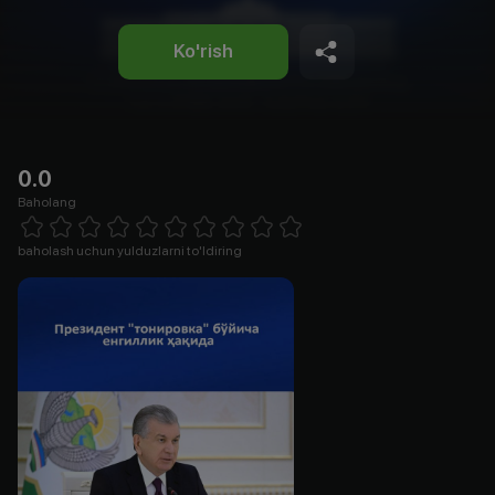
Ko'rish
0.0
Baholang
Empty
1 Star
2 Stars
3 Stars
4 Stars
5 Stars
6 Stars
7 Stars
8 Stars
9 Stars
10 Stars
baholash uchun yulduzlarni to'ldiring