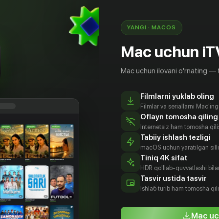
YANGI · MACOS
Mac uchun iT
Mac uchun ilovani o'rnating — 
Filmlarni yuklab oling
Filmlar va seriallarni Mac'in
Oflayn tomosha qiling
Internetsiz ham tomosha qil
Tabiiy ishlash tezligi
macOS uchun yaratilgan silliq
Tiniq 4K sifat
HDR qo'llab-quvvatlashi bilan
толий
Николай
Юрий
Иннокентий
Tasvir ustida tasvir
ницын
Гринько
Назаров
Смоктуновский
Ishlаб turib ham tomosha qil
tyor
Aktyor
Aktyor
Aktyor
Mac uc