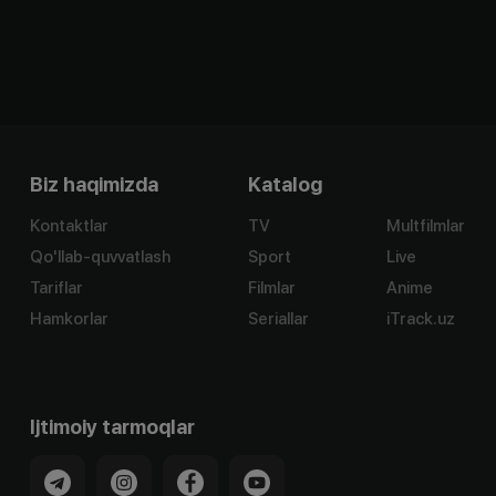
Biz haqimizda
Katalog
Kontaktlar
TV
Multfilmlar
Qo'llab-quvvatlash
Sport
Live
Tariflar
Filmlar
Anime
Hamkorlar
Seriallar
iTrack.uz
Ijtimoiy tarmoqlar