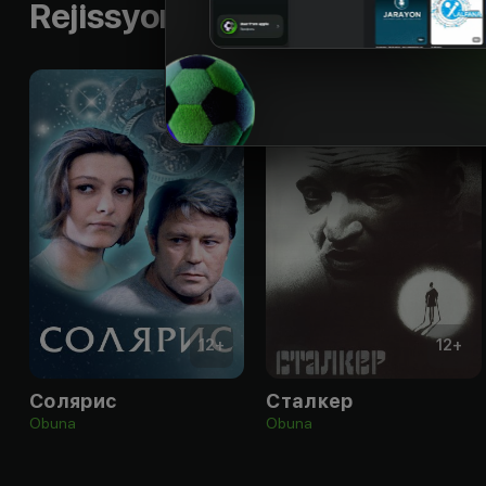
Rejissyorning boshqa ishlari
12
+
12
+
Солярис
Сталкер
Obuna
Obuna