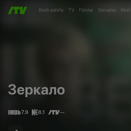
Bosh sahifa
TV
Filmlar
Seriallar
Mult
Зеркало
7.9
8.1
--