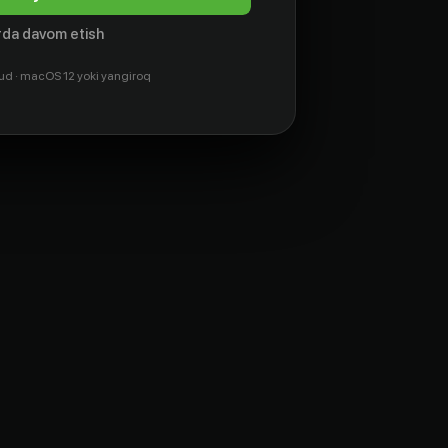
da davom etish
ud · macOS 12 yoki yangiroq