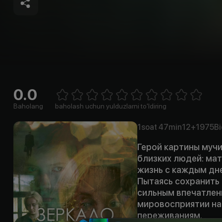
0.0
Empty
1 Star
2 Stars
3 Stars
4 Stars
5 Stars
6 Stars
7 Stars
8 Stars
9 Stars
10 Stars
Baholang
baholash uchun yulduzlarni to'ldiring
1soat
47min
12+
1975
Bi
Герой картины муч
близких людей: мат
жизнь с каждым дне
Пытаясь сохранить
сильным впечатлени
мировосприятии на
переживаниям.