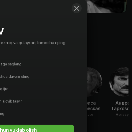
V
tezroq va qulayroq tomosha qiling.
gizga saqlang.
ishda davom eting.
 ijro.
 ajoyib tasvir.
Алла
Игнат
Лариса
Андре
Демидова
Данильцев
Тарковская
Тарковск
ing.
Aktyor
Aktyor
Aktyor
Rejissyo
hun yuklab olish