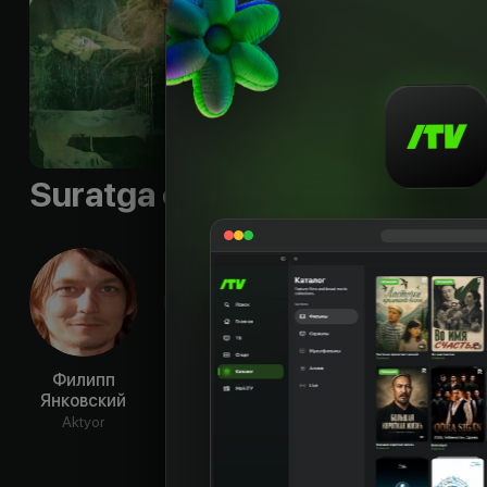
Byudjet
:
р. 622 000
Sifati
:
HD
Suratga olish guruhi
Филипп
Олег
Маргарита
Ана
Янковский
Янковский
Терехова
Соло
Aktyor
Aktyor
Aktyor
Ak