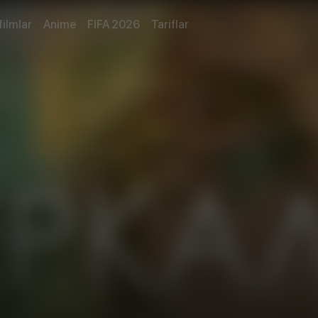
filmlar
Anime
FIFA 2026
Tariflar