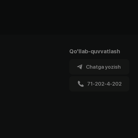
Qo'llab-quvvatlash
Chatga yozish
71-202-4-202