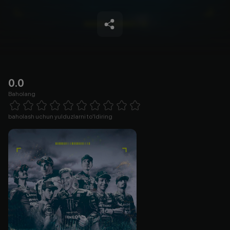
0.0
Baholang
Empty
1 Star
2 Stars
3 Stars
4 Stars
5 Stars
6 Stars
7 Stars
8 Stars
9 Stars
10 Stars
baholash uchun yulduzlarni to'ldiring