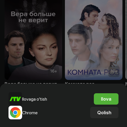
16
+
16
+
Вера больше не верит
Комната роз
Obuna
Obuna
Ilova
Ilovaga o'tish
Qolish
Chrome