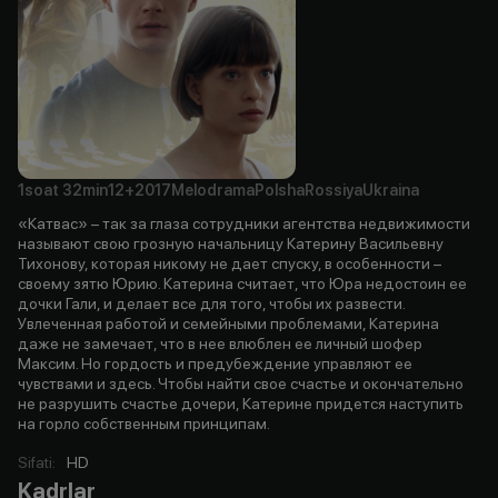
1soat
32min
12+
2017
Melodrama
Polsha
Rossiya
Ukraina
«Катвас» – так за глаза сотрудники агентства недвижимости
называют свою грозную начальницу Катерину Васильевну
Тихонову, которая никому не дает спуску, в особенности –
своему зятю Юрию. Катерина считает, что Юра недостоин ее
дочки Гали, и делает все для того, чтобы их развести.
Увлеченная работой и семейными проблемами, Катерина
даже не замечает, что в нее влюблен ее личный шофер
Максим. Но гордость и предубеждение управляют ее
чувствами и здесь. Чтобы найти свое счастье и окончательно
не разрушить счастье дочери, Катерине придется наступить
на горло собственным принципам.
Sifati
:
HD
Kadrlar