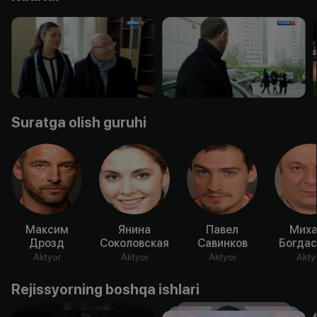
Suratga olish guruhi
Максим
Янина
Павел
Миха
Дрозд
Соколовская
Савинков
Богдас
Aktyor
Aktyor
Aktyor
Akty
Rejissyorning boshqa ishlari