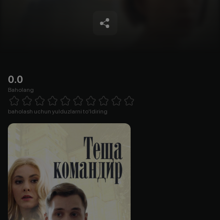
0.0
Baholang
Empty
1 Star
2 Stars
3 Stars
4 Stars
5 Stars
6 Stars
7 Stars
8 Stars
9 Stars
10 Stars
baholash uchun yulduzlarni to'ldiring