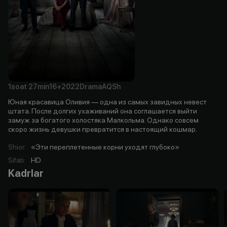
1soat
27min
16+
2022
Drama
AQSh
Юная красавица Оливия — одна из самых завидных невест
штата. После долгих ухаживаний она соглашается выйти
замуж за богатого холостяка Малкольма. Однако совсем
скоро жизнь девушки превратится в настоящий кошмар.
Shior
:
«Эти переплетенные корни уходят глубоко»
Sifati
:
HD
Kadrlar