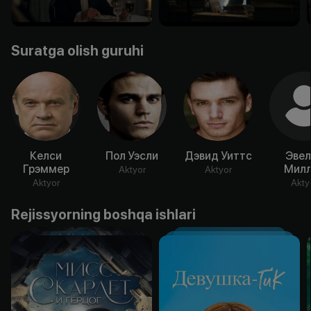
Suratga olish guruhi
Келси
Пол Уэсли
Дэвид Уиттс
Эвел
Грэммер
Милл
Aktyor
Aktyor
Aktyor
Akty
Rejissyorning boshqa ishlari