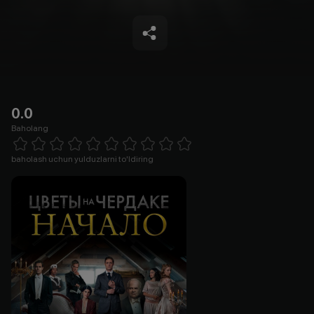
0.0
Baholang
Empty
1 Star
2 Stars
3 Stars
4 Stars
5 Stars
6 Stars
7 Stars
8 Stars
9 Stars
10 Stars
baholash uchun yulduzlarni to'ldiring