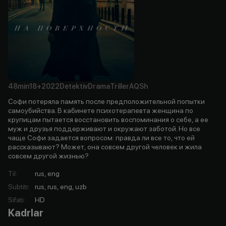
48min
18+
2022
Detektiv
Drama
Triller
AQSh
Софи потеряла память после предположительной попытки
самоубийства. В кабинете психотерапевта женщина по
крупицам пытается восстановить воспоминания о себе, а ее
муж и друзья поддерживают и окружают заботой. Но все
чаще Софи задается вопросом: правда ли все то, что ей
рассказывают? Может, она совсем другой человек и жила
совсем другой жизнью?
Til
:
rus, eng
Subtitr
:
rus, rus, eng, uzb
Sifati
:
HD
Kadrlar