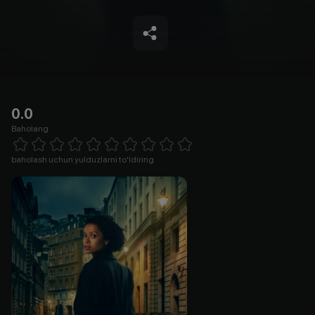
0.0
Baholang
Empty
1 Star
2 Stars
3 Stars
4 Stars
5 Stars
6 Stars
7 Stars
8 Stars
9 Stars
10 Stars
baholash uchun yulduzlarni to'ldiring