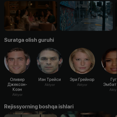
Suratga olish guruhi
Оливер
Иэн Трейси
Эри Грейнор
Гуг
Джексон-
Эмбат
Aktyor
Aktyor
Коэн
Akty
Aktyor
Rejissyorning boshqa ishlari