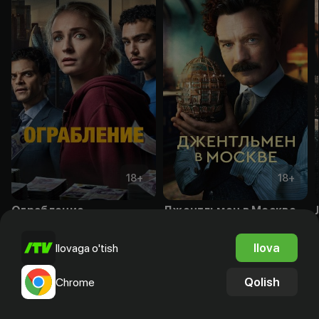
18
+
18
+
Ограбление
Джентльмен в Москве
Obuna
Obuna
Ilova
Ilovaga o'tish
Qolish
Chrome