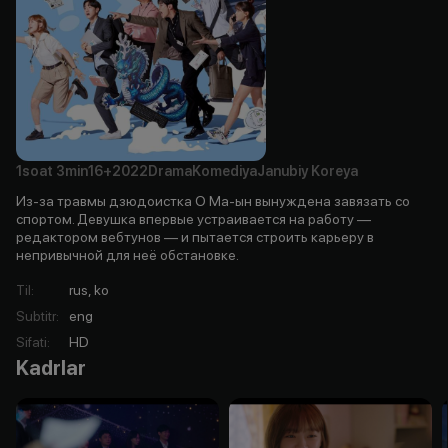
1soat
3min
16+
2022
Drama
Komediya
Janubiy Koreya
Из-за травмы дзюдоистка О Ма-ын вынуждена завязать со
спортом. Девушка впервые устраивается на работу —
редактором вебтунов — и пытается строить карьеру в
непривычной для неё обстановке.
Til
:
rus, ko
Subtitr
:
eng
Sifati
:
HD
Kadrlar