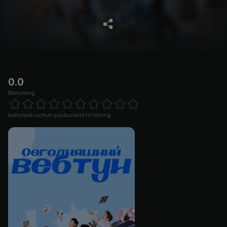
0.0
Baholang
Empty
1 Star
2 Stars
3 Stars
4 Stars
5 Stars
6 Stars
7 Stars
8 Stars
9 Stars
10 Stars
baholash uchun yulduzlarni to'ldiring