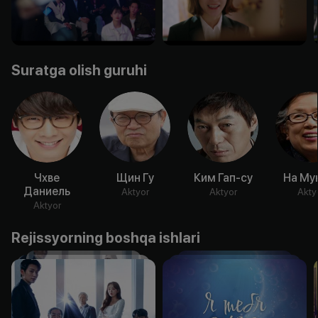
Suratga olish guruhi
Чхве
Щин Гу
Ким Гап-су
На Му
Даниель
Aktyor
Aktyor
Akty
Aktyor
Rejissyorning boshqa ishlari