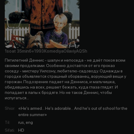
1soat
35min
6+
1993
Komediya
Oilaviy
AQSh
Пятилетний Деннис - шалун и непоседа - не даёт покоя всем
своими проделками. Особенно достаётся от его проказ
соседу - мистеру Уилсону, любителю-садоводу. Однажды в
городке объявляется страшный оборванец, ворующий вещи у
горожан. Подозрение падает на Денниса, и мальчишка,
обидевшись на всех, решает бежать, куда глаза глядят. И
попадает в лапы к бродяге. Но не таков Деннис, чтобы
испугаться...
Shior
:
«He's armed... He's adorable... And he's out of school for the
entire summer»
Til
:
rus, eng
Sifati
:
HD