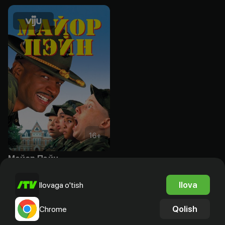
16
+
Майор Пэйн
Obuna
Ilova
Ilovaga o'tish
Qolish
Chrome