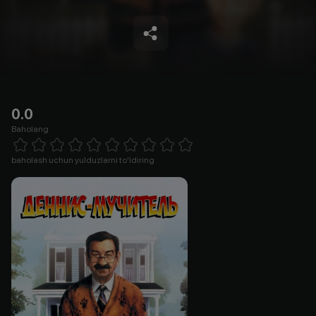
0.0
Baholang
Empty
1 Star
2 Stars
3 Stars
4 Stars
5 Stars
6 Stars
7 Stars
8 Stars
9 Stars
10 Stars
baholash uchun yulduzlarni to'ldiring