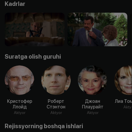
Kadrlar
Suratga olish guruhi
Кристофер
Роберт
Джоан
Лиа То
Ллойд
Стэнтон
Плаурайт
Akty
Aktyor
Aktyor
Aktyor
Rejissyorning boshqa ishlari