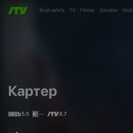
Bosh sahifa
TV
Filmlar
Seriallar
Mult
Картер
5.5
--
8.7