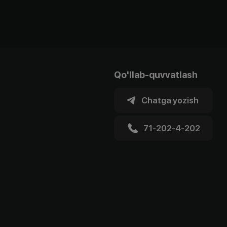
Qo'llab-quvvatlash
Chatga yozish
71-202-4-202