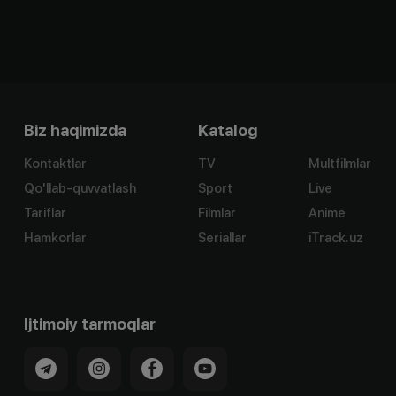
Biz haqimizda
Katalog
Kontaktlar
TV
Multfilmlar
Qo'llab-quvvatlash
Sport
Live
Tariflar
Filmlar
Anime
Hamkorlar
Seriallar
iTrack.uz
Ijtimoiy tarmoqlar