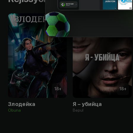
18
+
18
+
Злодейка
Я – убийца
Obuna
Bepul