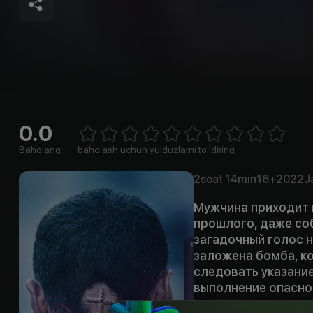
0.0
Empty
1 Star
2 Stars
3 Stars
4 Stars
5 Stars
6 Stars
7 Stars
8 Stars
9 Stars
10 Stars
Baholang
baholash uchun yulduzlarni to'ldiring
2soat
14min
16+
2022
J
Мужчина приходит в
прошлого, даже со
загадочный голос н
заложена бомба, ко
следовать указание
выполнение опасной