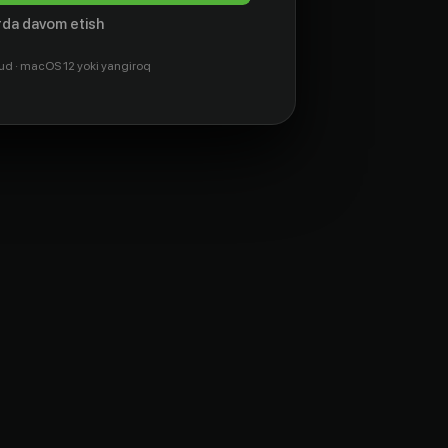
da davom etish
ud · macOS 12 yoki yangiroq