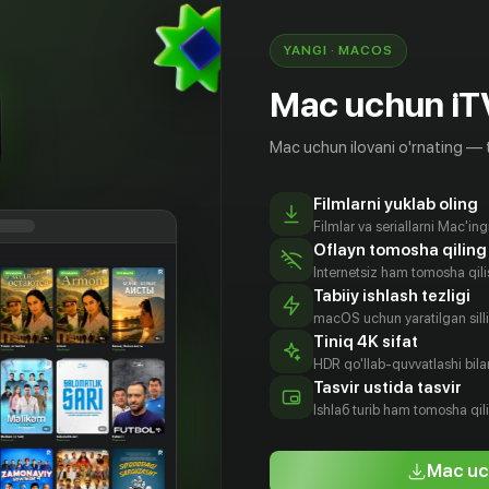
ne Mission»
YANGI · MACOS
Mac uchun iT
Mac uchun ilovani o'rnating — 
Filmlarni yuklab oling
Filmlar va seriallarni Mac'in
Oflayn tomosha qiling
Internetsiz ham tomosha qil
Tabiiy ishlash tezligi
macOS uchun yaratilgan silliq
Tiniq 4K sifat
HDR qo'llab-quvvatlashi bilan
Бо-мин
Чон Бён-гиль
Чон Бён-гиль
Чон Бён-щик
Tasvir ustida tasvir
tyor
Rejissyor
Prodyuser
Prodyuser
Ishlаб turib ham tomosha qil
Mac uc