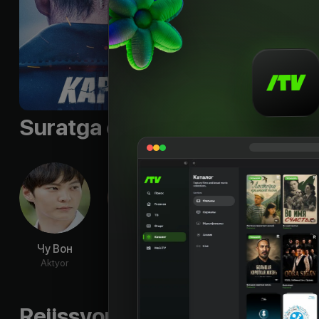
Shior
:
«No Memory, O
Til
:
rus, eng
Sifati
:
HD
Suratga olish guruhi
Чу Вон
Ли Сон-джэ
Чон Джэ-ён
Ким 
Aktyor
Aktyor
Aktyor
Ak
Rejissyorning boshqa ishlari