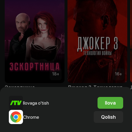
18
+
16
+
Эскортница
Джокер 3. Технология войны
Obuna
Obuna
Ilova
Ilovaga o'tish
Qolish
Chrome