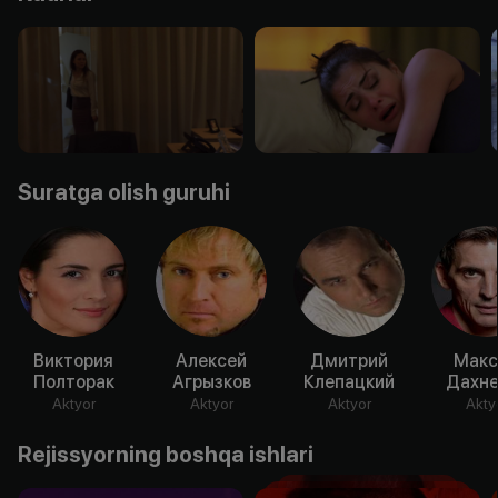
Suratga olish guruhi
Виктория
Алексей
Дмитрий
Мак
Полторак
Агрызков
Клепацкий
Дахне
Aktyor
Aktyor
Aktyor
Akty
Rejissyorning boshqa ishlari