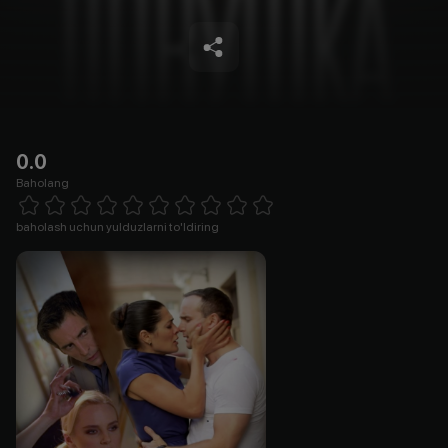
0.0
Baholang
Empty
1 Star
2 Stars
3 Stars
4 Stars
5 Stars
6 Stars
7 Stars
8 Stars
9 Stars
10 Stars
baholash uchun yulduzlarni to'ldiring