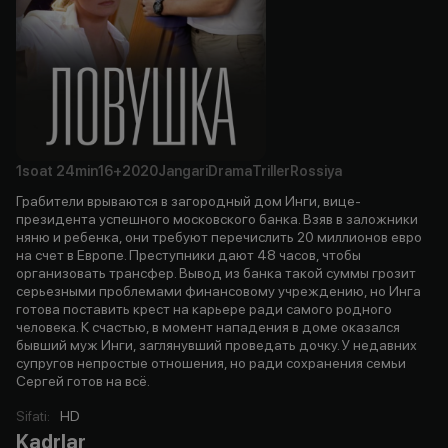
1soat
24min
16+
2020
Jangari
Drama
Triller
Rossiya
Грабители врываются в загородный дом Инги, вице-
президента успешного московского банка. Взяв в заложники
няню и ребенка, они требуют перечислить 20 миллионов евро
на счет в Европе. Преступники дают 48 часов, чтобы
организовать трансфер. Вывод из банка такой суммы грозит
серьезными проблемами финансовому учреждению, но Инга
готова поставить крест на карьере ради самого родного
человека. К счастью, в момент нападения в доме оказался
бывший муж Инги, заглянувший проведать дочку. У недавних
супругов непростые отношения, но ради сохранения семьи
Сергей готов на всё.
Sifati
:
HD
Kadrlar