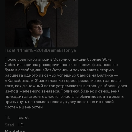
1soat
44min
18+
2018
Drama
Estoniya
После советской эпохи в Эстонию пришли бурные 90-е.
События сериала разворачиваются во время финансового
бума в освободившейся Эстонии и показывают историю
расцвета одного из самых успешных банков на Балтике —
«Хансабанка». Жизнь главных героев резко меняется после
того, как денежный поток устремляется в страну выбравшуюся
из-под железного занавеса. Политику, бизнес и отношения
приходится строить с чистого листа, а обычные люди должны
привыкнуть не только к новому курсу валют, но и к новой
системе ценностей.
Til
:
rus, et
Sifati
:
HD