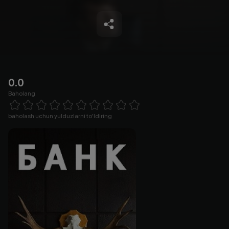
0.0
Baholang
Empty
1 Star
2 Stars
3 Stars
4 Stars
5 Stars
6 Stars
7 Stars
8 Stars
9 Stars
10 Stars
baholash uchun yulduzlarni to'ldiring