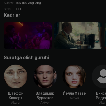
Subtitr
:
rus, rus, eng, eng
Sifati
:
HD
Kadrlar
Suratga olish guruhi
Штеффи
Владимир
Йелла Хаазе
Винс
Кюнерт
Бурлаков
Реде
Aktyor
Aktyor
Aktyor
Akty