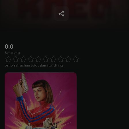
0.0
Baholang
Empty
1 Star
2 Stars
3 Stars
4 Stars
5 Stars
6 Stars
7 Stars
8 Stars
9 Stars
10 Stars
baholash uchun yulduzlarni to'ldiring