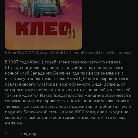
53min
18+
2022
Jangari
Detektiv
Drama
Kriminal
Triller
Germaniya
В 1987 году Клео Штрауб, агент сверхсекретного отдела
Штази, специализирующаяся на убийствах, пробирается в
ночной клуб Западного Берлина, где профессионально и с
изыском устраняет свою цель. Уже в ГДР она возвращается в
объятья своего куратора и возлюбленного Энди Вольфа, от
которого ждет ребенка, однако стать счастливой матерью ей
так и не удается. Из-за предательства женщина обвиняется в
госизмене и приговаривается к пожизненному заключению в
тюрьме, где вскоре в результате драки теряет ребенка. После
падения Берлинской стены, в мае 1990 года, она выходит на
свободу по амнистии и берется мстить всем тем, кто сломал
ей жизнь.
Til
:
rus, eng