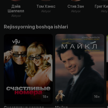
Дэйв
Том Хэнкс
Стив Зан
Грег К
Шаппелл
Aktyor
Aktyor
Akty
Aktyor
Rejissyorning boshqa ishlari
18
+
16
+
Счастливые номера
Майкл