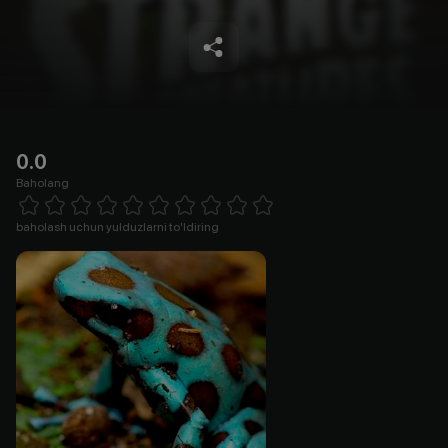
0.0
Baholang
Empty
1 Star
2 Stars
3 Stars
4 Stars
5 Stars
6 Stars
7 Stars
8 Stars
9 Stars
10 Stars
baholash uchun yulduzlarni to'ldiring