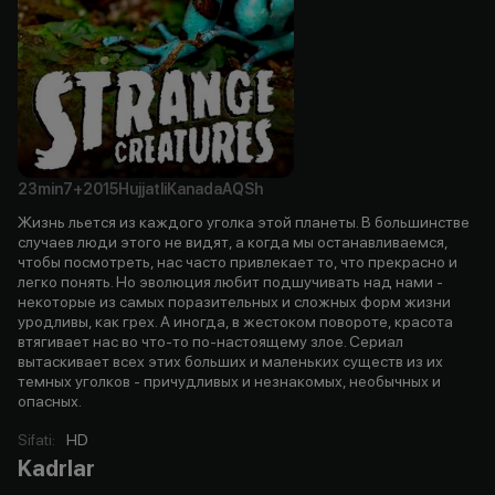
23min
7+
2015
Hujjatli
Kanada
AQSh
Жизнь льется из каждого уголка этой планеты. В большинстве
случаев люди этого не видят, а когда мы останавливаемся,
чтобы посмотреть, нас часто привлекает то, что прекрасно и
легко понять. Но эволюция любит подшучивать над нами -
некоторые из самых поразительных и сложных форм жизни
уродливы, как грех. А иногда, в жестоком повороте, красота
втягивает нас во что-то по-настоящему злое. Сериал
вытаскивает всех этих больших и маленьких существ из их
темных уголков - причудливых и незнакомых, необычных и
опасных.
Sifati
:
HD
Kadrlar