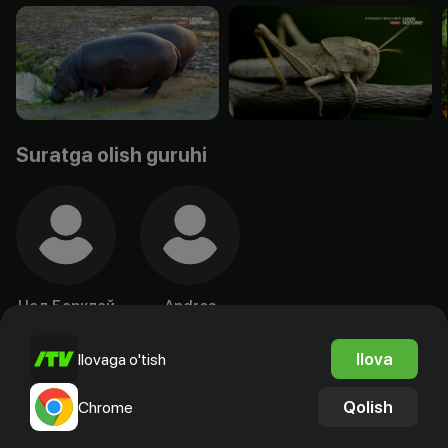
Suratga olish guruhi
Чад Барклай
Andres
Salazar
Rejissyor
Prodyuser
Ilova
Ilovaga o'tish
Qolish
Chrome