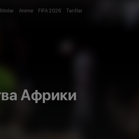
filmlar
Anime
FIFA 2026
Tariflar
тва Африки