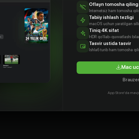
Oflayn tomosha qiling
Internetsiz ham tomosha qil
Tabiiy ishlash tezligi
macOS uchun yaratilgan silliq
Tiniq 4K sifat
HDR qo'llab-quvvatlashi bilan
Tasvir ustida tasvir
Ishlаб turib ham tomosha qil
Mac uc
Brauzer
App Store'da mavj