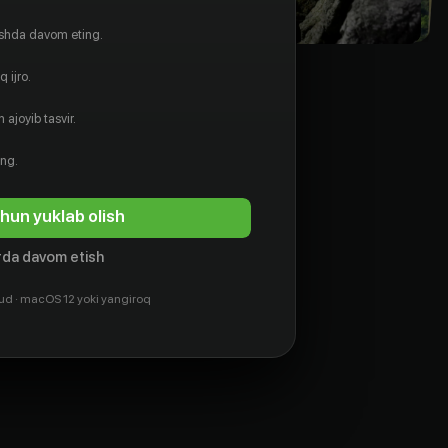
ishda davom eting.
 ijro.
 ajoyib tasvir.
ing.
hun yuklab olish
da davom etish
ud · macOS 12 yoki yangiroq