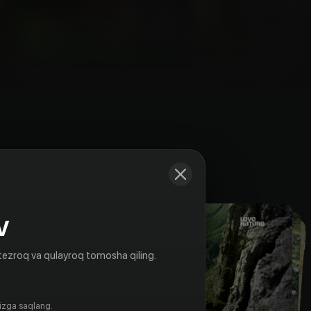
Kadrlar
V
tezroq va qulayroq tomosha qiling.
gizga saqlang.