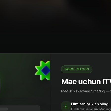
AQSh
YANGI · MACOS
ллионов лет плодородные экосистемы Южной
 природных тайн. Откройте для себя
Mac uchun iT
са биоразнообразия, спрятанные внутри.
Mac uchun ilovani o'rnating — 
Filmlarni yuklab oling
Filmlar va seriallarni Mac'in