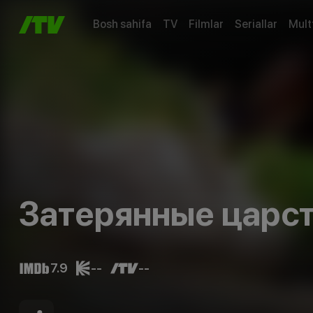
Bosh sahifa
TV
Filmlar
Seriallar
Mult
Затерянные царс
7.9
--
--