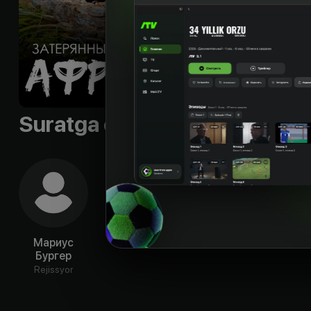
Suratga olish guruhi
Мариус
Бургер
Rejissyor