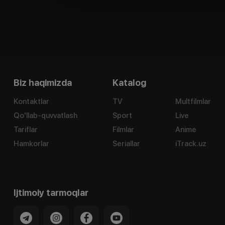
Biz haqimizda
Katalog
Kontaktlar
TV
Multfilmlar
Qo'llab-quvvatlash
Sport
Live
Tariflar
Filmlar
Anime
Hamkorlar
Seriallar
iTrack.uz
Ijtimoiy tarmoqlar