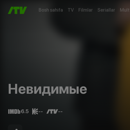
Bosh sahifa
TV
Filmlar
Seriallar
Mult
Невидимые
6.5
--
--