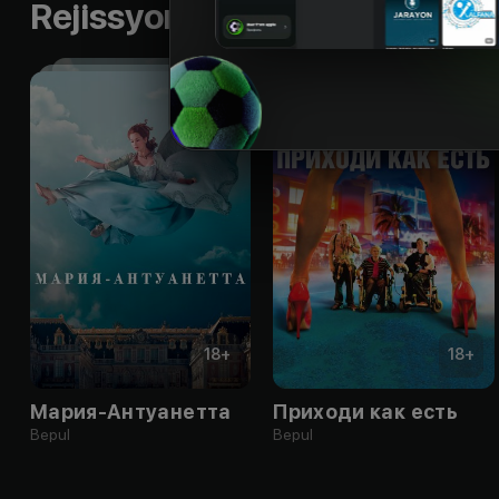
Rejissyorning boshqa ishlari
18
+
18
+
Мария-Антуанетта
Приходи как есть
Bepul
Bepul