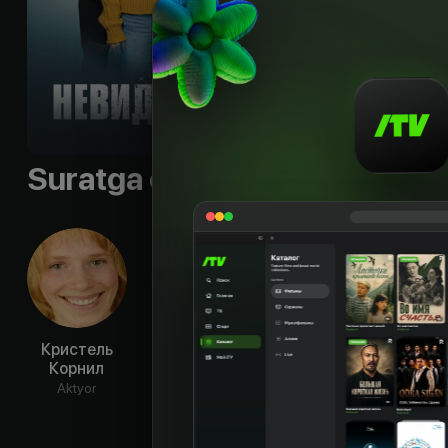
Til
:
rus, fr
Sifati
:
HD
Suratga olish guruhi
Кристель
Мириам
Валери
Бер
Корнил
Акеддиу
Бодсон
Эйл
Aktyor
Aktyor
Aktyor
Ak