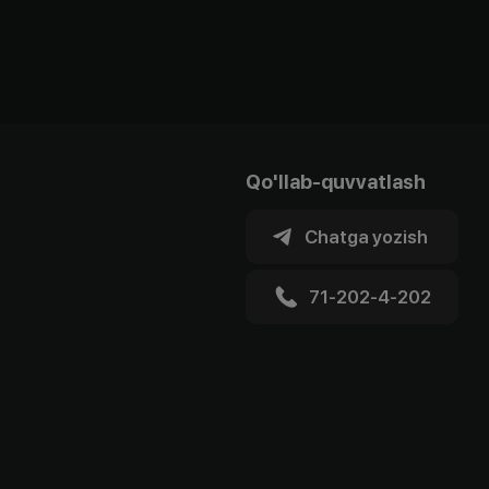
Qo'llab-quvvatlash
Chatga yozish
71-202-4-202