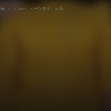
filmlar
Anime
FIFA 2026
Tariflar