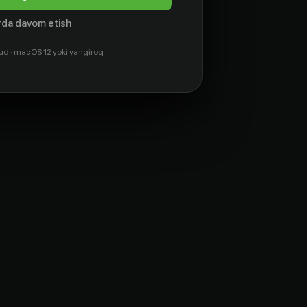
da davom etish
ud · macOS 12 yoki yangiroq