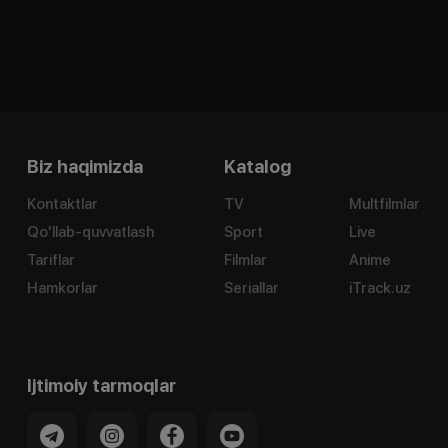
Biz haqimizda
Katalog
Kontaktlar
TV
Multfilmlar
Qo'llab-quvvatlash
Sport
Live
Tariflar
Filmlar
Anime
Hamkorlar
Seriallar
iTrack.uz
Ijtimoiy tarmoqlar