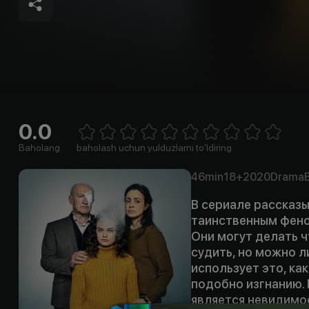
0.0
Empty
1 Star
2 Stars
3 Stars
4 Stars
5 Stars
6 Stars
7 Stars
8 Stars
9 Stars
10 Stars
Baholang
baholash uchun yulduzlarni to'ldiring
46min
18+
2020
Drama
В сериале рассказы
таинственным фено
Они могут делать чт
судить, но можно 
использует это, ка
подобно изгнанию. 
является невидимос