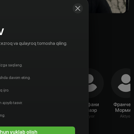
V
tezroq va qulayroq tomosha qiling.
gizga saqlang.
ishda davom eting.
 ijro.
 ajoyib tasvir.
Хелена
Джереми
Стефани
Франчес
Коппжан
Жилле
Гёмаэр
Мормин
ing.
Aktyor
Aktyor
Aktyor
Aktyor
hun yuklab olish