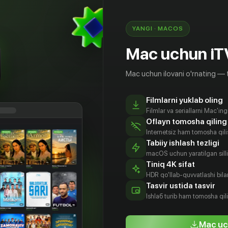
YANGI · MACOS
Mac uchun iT
Mac uchun ilovani o'rnating — 
Filmlarni yuklab oling
Filmlar va seriallarni Mac'in
Oflayn tomosha qiling
Internetsiz ham tomosha qil
Tabiiy ishlash tezligi
macOS uchun yaratilgan silliq
Tiniq 4K sifat
HDR qo'llab-quvvatlashi bilan
нард
Рода Фавац
Беренис
Бенжамин
Tasvir ustida tasvir
енбош
Баоо
Бутбуль
Aktyor
Ishlаб turib ham tomosha qil
tyor
Aktyor
Aktyor
Mac uc