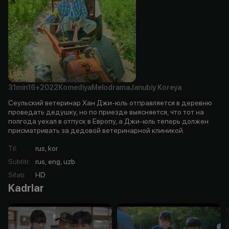
31min
16+
2022
Komediya
Melodrama
Janubiy Koreya
Сеульский ветеринар Хан Джи-юль отправляется в деревню
проведать дедушку, но по приезде выясняется, что тот на
полгода уехал в отпуск в Европу, а Джи-юль теперь должен
присматривать за дедовой ветеринарной клиникой.
Til
:
rus, kor
Subtitr
:
rus, eng, uzb
Sifati
:
HD
Kadrlar