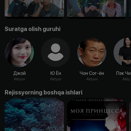
Suratga olish guruhi
Джой
Ю Ён
Чон Сог-ён
Пэк Чи
Aktyor
Aktyor
Aktyor
Akty
Rejissyorning boshqa ishlari