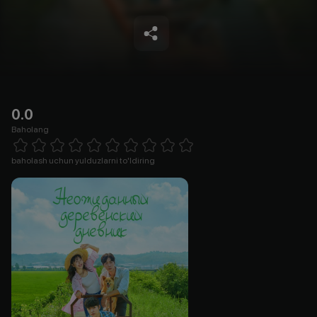
0.0
Baholang
Empty
1 Star
2 Stars
3 Stars
4 Stars
5 Stars
6 Stars
7 Stars
8 Stars
9 Stars
10 Stars
baholash uchun yulduzlarni to'ldiring