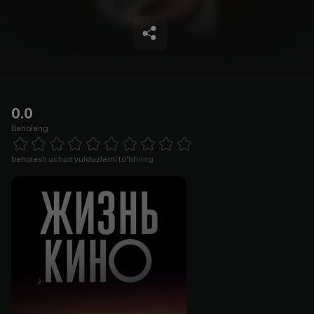
0.0
Baholang
Empty
1 Star
2 Stars
3 Stars
4 Stars
5 Stars
6 Stars
7 Stars
8 Stars
9 Stars
10 Stars
baholash uchun yulduzlarni to'ldiring