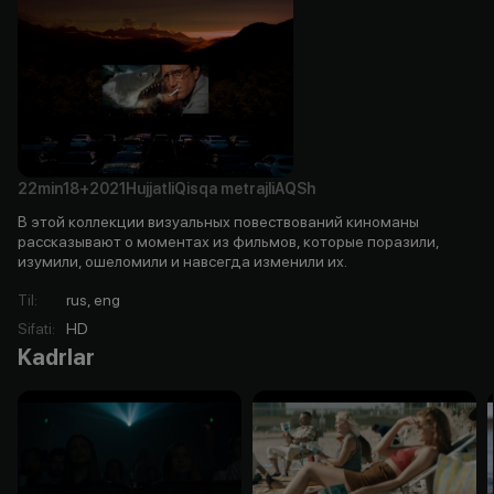
22min
18+
2021
Hujjatli
Qisqa metrajli
AQSh
В этой коллекции визуальных повествований киноманы
рассказывают о моментах из фильмов, которые поразили,
изумили, ошеломили и навсегда изменили их.
Til
:
rus, eng
Sifati
:
HD
Kadrlar