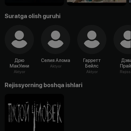
Suratga olish guruhi
Дрю
Селия Алома
Гарретт
Дэв
МакУини
Бейлс
Прай
Aktyor
Aktyor
Aktyor
Rejiss
Rejissyorning boshqa ishlari