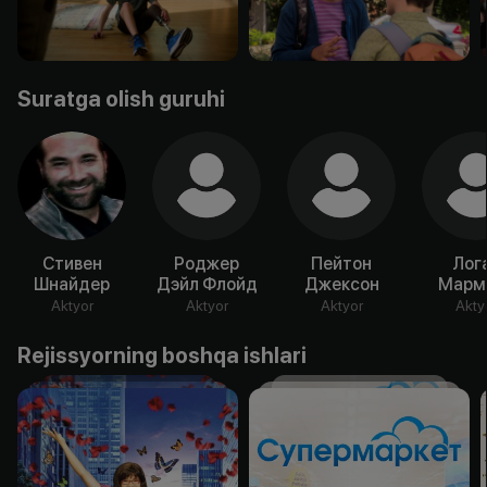
Suratga olish guruhi
Стивен
Роджер
Пейтон
Лог
Шнайдер
Дэйл Флойд
Джексон
Марм
Aktyor
Aktyor
Aktyor
Akty
Rejissyorning boshqa ishlari