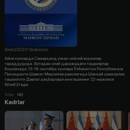
8min
2022
O'zbekiston
Айни кунларда Самарқанд улкан сиёсий воқеалар
тараддудида. Эртадан олий даражадаги ташрифлар
бошланади. 15-16 сентябрь кунлари Ўзбекистон Республикаси
Президенти Шавкат Мирзиёев раислигида Шанхай ҳамкорлик
ташкилоти Давлат раҳбарлари кенгашининг 22-мажлиси
бўлиб ўтади
Sifati
:
HD
Kadrlar