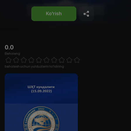
Ko'rish
0.0
Baholang
Empty
1 Star
2 Stars
3 Stars
4 Stars
5 Stars
6 Stars
7 Stars
8 Stars
9 Stars
10 Stars
baholash uchun yulduzlarni to'ldiring