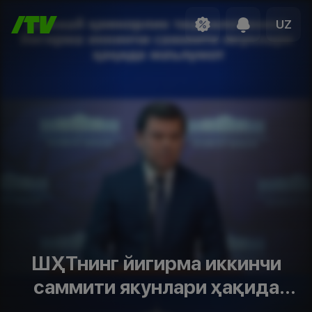
UZ
ШҲТнинг йигирма иккинчи
саммити якунлари ҳақида
маълумот