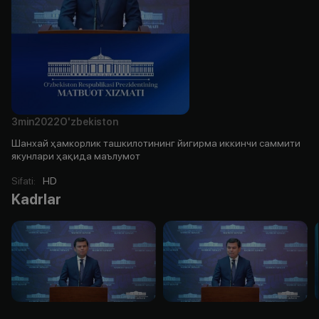
3min
2022
O'zbekiston
Шанхай ҳамкорлик ташкилотининг йигирма иккинчи саммити
якунлари ҳақида маълумот
Sifati
:
HD
Kadrlar