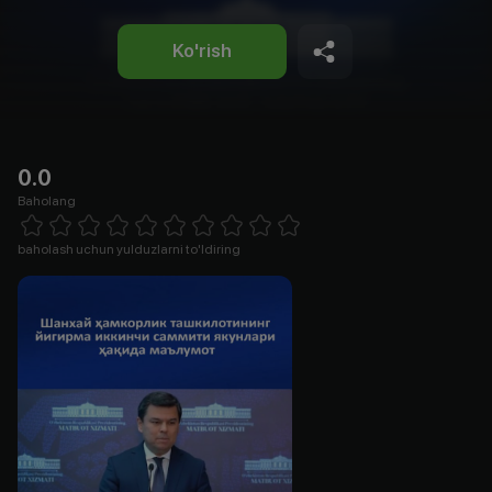
Ko'rish
0.0
Baholang
Empty
1 Star
2 Stars
3 Stars
4 Stars
5 Stars
6 Stars
7 Stars
8 Stars
9 Stars
10 Stars
baholash uchun yulduzlarni to'ldiring