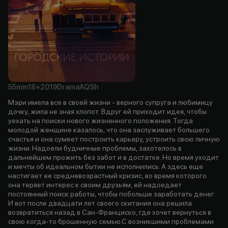
55min
18+
2019
Drama
AQSh
Мэри имела все в своей жизни - верного супруга и любимицу
дочку, жила не зная хлопот. Вдруг ей приходит идея, чтобы
уехать на поиски нового жизненного положения. Тогда
молодой женщине казалось, что она заслуживает большего
счастья и она сумеет построить карьеру, устроить свою личную
жизни. Надоели будничные проблемы, захотелось в
дальнейшем прожить без забот и в достатке. Но время уходит
и мечты об идеальном бытии не исполнились. А здесь еще
настигает ее средневозрастный кризис, во время которого
она теряет интерес к своим друзьям, ей надоедает
постоянный поиск работы, чтобы побольше заработать денег.
И вот после двадцати лет своего скитания она решила
возвратиться назад в Сан-Франциско, где хочет вернуться в
свою когда-то брошенную семью.С возникшими проблемами