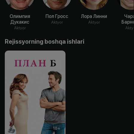
Олимпия
Пол Гросс
Лора Линни
Чар
Дукакис
Барн
Aktyor
Aktyor
Aktyor
Akty
Rejissyorning boshqa ishlari
18
+