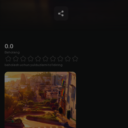
0.0
Baholang
Empty
1 Star
2 Stars
3 Stars
4 Stars
5 Stars
6 Stars
7 Stars
8 Stars
9 Stars
10 Stars
baholash uchun yulduzlarni to'ldiring