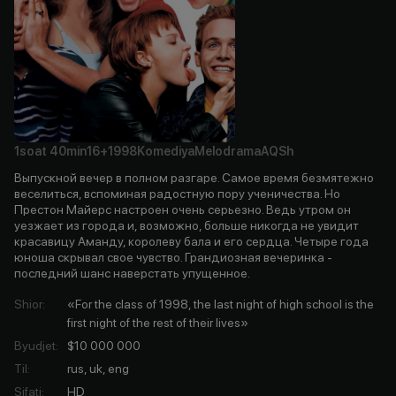
1soat
40min
16+
1998
Komediya
Melodrama
AQSh
Выпускной вечер в полном разгаре. Самое время безмятежно
веселиться, вспоминая радостную пору ученичества. Но
Престон Майерс настроен очень серьезно. Ведь утром он
уезжает из города и, возможно, больше никогда не увидит
красавицу Аманду, королеву бала и его сердца. Четыре года
юноша скрывал свое чувство. Грандиозная вечеринка -
последний шанс наверстать упущенное.
Shior
:
«For the class of 1998, the last night of high school is the
first night of the rest of their lives»
Byudjet
:
$10 000 000
Til
:
rus, uk, eng
Sifati
:
HD