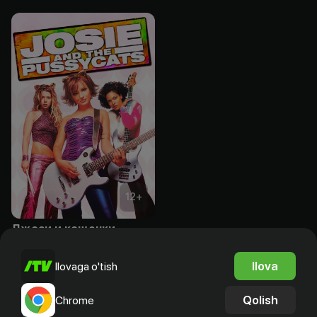
12
+
Джози и кошечки
Bepul
Ilova
Ilovaga o'tish
Qolish
Chrome