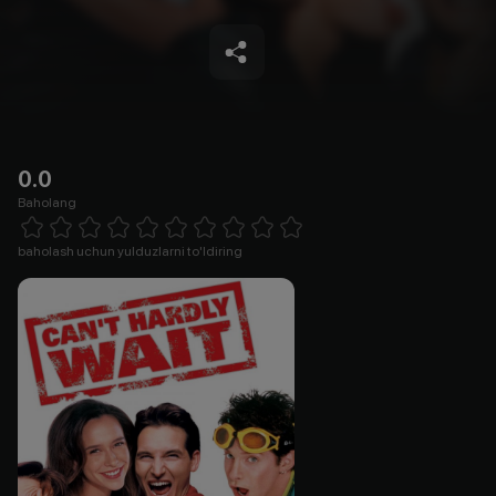
0.0
Baholang
Empty
1 Star
2 Stars
3 Stars
4 Stars
5 Stars
6 Stars
7 Stars
8 Stars
9 Stars
10 Stars
baholash uchun yulduzlarni to'ldiring