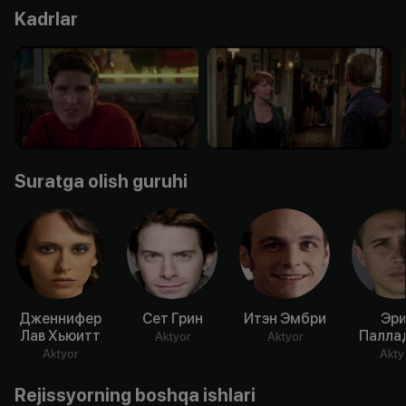
Kadrlar
Suratga olish guruhi
Дженнифер
Сет Грин
Итэн Эмбри
Эри
Лав Хьюитт
Палла
Aktyor
Aktyor
Aktyor
Akty
Rejissyorning boshqa ishlari