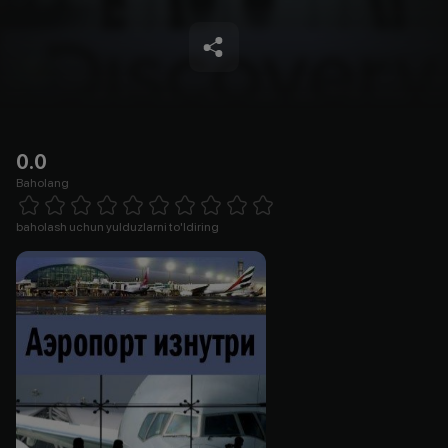
0.0
Baholang
Empty
1 Star
2 Stars
3 Stars
4 Stars
5 Stars
6 Stars
7 Stars
8 Stars
9 Stars
10 Stars
baholash uchun yulduzlarni to'ldiring