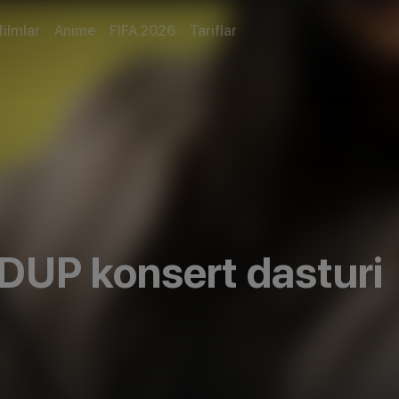
filmlar
Anime
FIFA 2026
Tariflar
DUP konsert dasturi