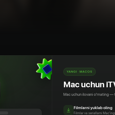
O'zbekiston
YANGI · MACOS
0 shou ijodkori Indira Miftahovadan - G'iybat
rt dasturi
Mac uchun iT
Mac uchun ilovani o'rnating — 
Filmlarni yuklab oling
Filmlar va seriallarni Mac'in