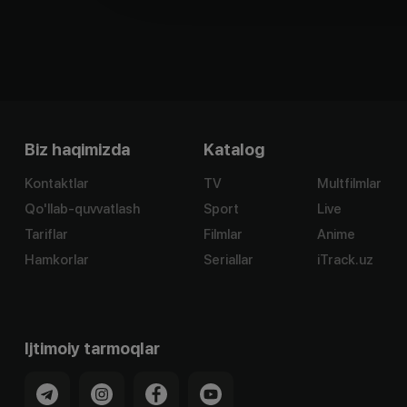
Biz haqimizda
Katalog
Kontaktlar
TV
Multfilmlar
Qo'llab-quvvatlash
Sport
Live
Tariflar
Filmlar
Anime
Hamkorlar
Seriallar
iTrack.uz
Ijtimoiy tarmoqlar