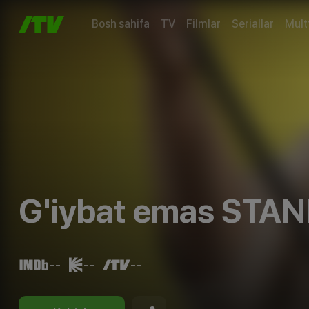
Bosh sahifa
TV
Filmlar
Seriallar
Mult
G'iybat emas STAN
--
--
--