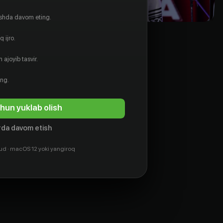
ishda davom eting.
 ijro.
 ajoyib tasvir.
ing.
hun yuklab olish
da davom etish
ud · macOS 12 yoki yangiroq