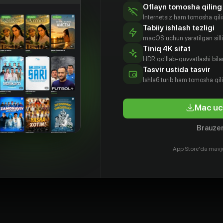
Oflayn tomosha qiling
Internetsiz ham tomosha qil
Tabiiy ishlash tezligi
macOS uchun yaratilgan silliq
Tiniq 4K sifat
HDR qo'llab-quvvatlashi bilan
Tasvir ustida tasvir
Ishlаб turib ham tomosha qil
Mac uc
Brauzer
App Store'da mavj