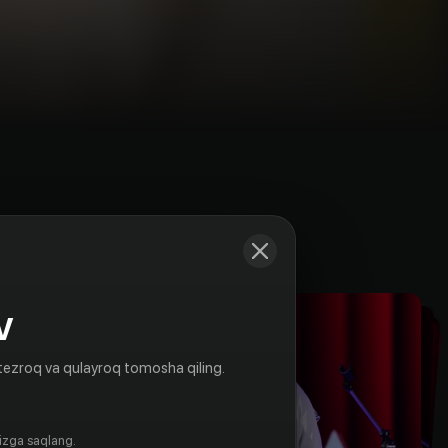
Kadrlar
V
tezroq va qulayroq tomosha qiling.
gizga saqlang.