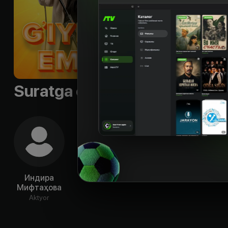
Suratga olish guruhi
Индира
Мифтаҳова
Aktyor