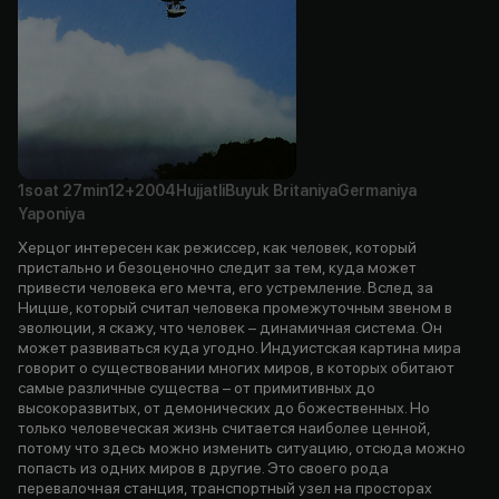
1soat
27min
12+
2004
Hujjatli
Buyuk Britaniya
Germaniya
Yaponiya
Херцог интересен как режиссер, как человек, который
пристально и безоценочно следит за тем, куда может
привести человека его мечта, его устремление. Вслед за
Ницше, который считал человека промежуточным звеном в
эволюции, я скажу, что человек – динамичная система. Он
может развиваться куда угодно. Индуистская картина мира
говорит о существовании многих миров, в которых обитают
самые различные существа – от примитивных до
высокоразвитых, от демонических до божественных. Но
только человеческая жизнь считается наиболее ценной,
потому что здесь можно изменить ситуацию, отсюда можно
попасть из одних миров в другие. Это своего рода
перевалочная станция, транспортный узел на просторах