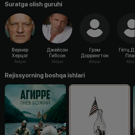
Suratga olish guruhi
Вернер
Джейсон
Грэм
Гётц Д
Херцог
Гибсон
Доррингтон
Пла
Aktyor
Aktyor
Aktyor
Akty
Rejissyorning boshqa ishlari