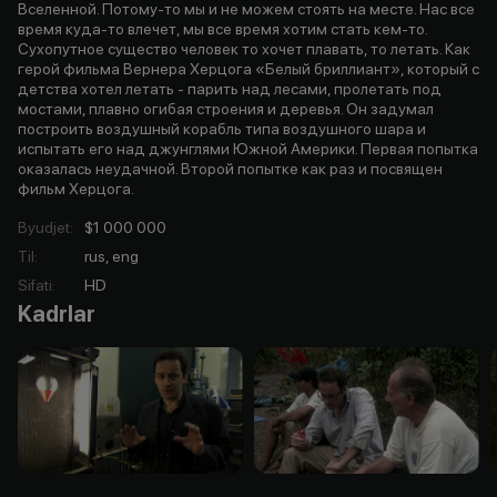
Вселенной. Потому-то мы и не можем стоять на месте. Нас все
время куда-то влечет, мы все время хотим стать кем-то.
Сухопутное существо человек то хочет плавать, то летать. Как
герой фильма Вернера Херцога «Белый бриллиант», который с
детства хотел летать - парить над лесами, пролетать под
мостами, плавно огибая строения и деревья. Он задумал
построить воздушный корабль типа воздушного шара и
испытать его над джунглями Южной Америки. Первая попытка
оказалась неудачной. Второй попытке как раз и посвящен
фильм Херцога.
Byudjet
:
$1 000 000
Til
:
rus, eng
Sifati
:
HD
Kadrlar