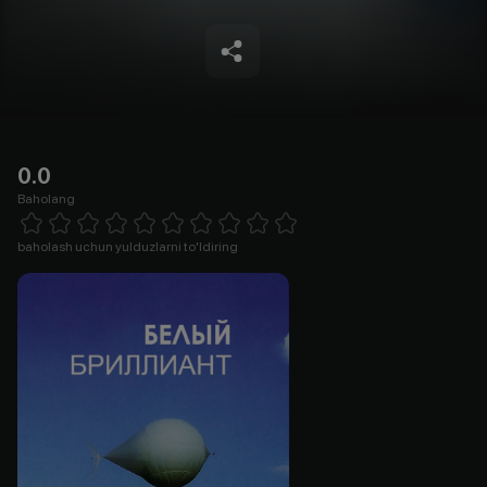
0.0
Baholang
Empty
1 Star
2 Stars
3 Stars
4 Stars
5 Stars
6 Stars
7 Stars
8 Stars
9 Stars
10 Stars
baholash uchun yulduzlarni to'ldiring