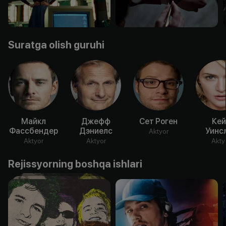
Suratga olish guruhi
Майкл
Джефф
Сет Роген
Кей
Фассбендер
Дэниелс
Уинс
Aktyor
Aktyor
Aktyor
Akty
Rejissyorning boshqa ishlari