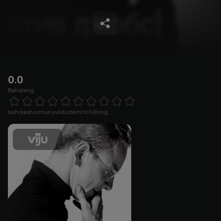
0.0
Baholang
Empty
1 Star
2 Stars
3 Stars
4 Stars
5 Stars
6 Stars
7 Stars
8 Stars
9 Stars
10 Stars
baholash uchun yulduzlarni to'ldiring