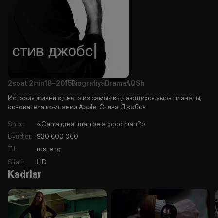
2soat
2min
18+
2015
Biografiya
Drama
AQSh
История жизни одного из самых выдающихся умов планеты,
основателя компании Apple, Стива Джобса.
Shior
:
«Can a great man be a good man?»
Byudjet
:
$30 000 000
Til
:
rus, eng
Sifati
:
HD
Kadrlar