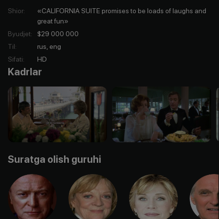
Shior
:
«CALIFORNIA SUITE promises to be loads of laughs and
great fun»
Byudjet
:
$29 000 000
Til
:
rus, eng
Sifati
:
HD
Kadrlar
Suratga olish guruhi