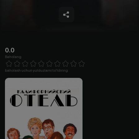
0.0
Baholang
Empty
1 Star
2 Stars
3 Stars
4 Stars
5 Stars
6 Stars
7 Stars
8 Stars
9 Stars
10 Stars
baholash uchun yulduzlarni to'ldiring