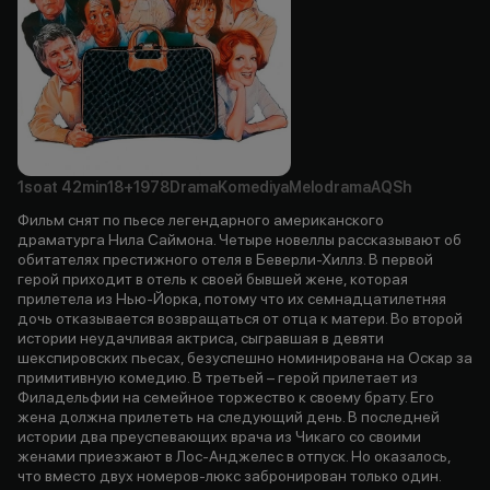
1soat
42min
18+
1978
Drama
Komediya
Melodrama
AQSh
Фильм снят по пьесе легендарного американского
драматурга Нила Саймона. Четыре новеллы рассказывают oб
обитателях престижного отеля в Беверли-Хиллз. В первой
герой приходит в отель к своей бывшей жене, которая
прилетела из Нью-Йорка, потому что их семнадцатилетняя
дочь отказывается возвращаться от отца к матери. Во второй
истории неудачливая актриса, сыгравшая в девяти
шекспировских пьесах, безуспешно номинирована на Оскар за
примитивную комедию. В третьей – герой прилетает из
Филадельфии на семейное торжество к своему брату. Его
жена должна прилететь на следующий день. В последней
истории два преуспевающих врача из Чикаго со своими
женами приезжают в Лос-Анджелес в отпуск. Но оказалось,
что вместо двух номеров-люкс забронирован только один.