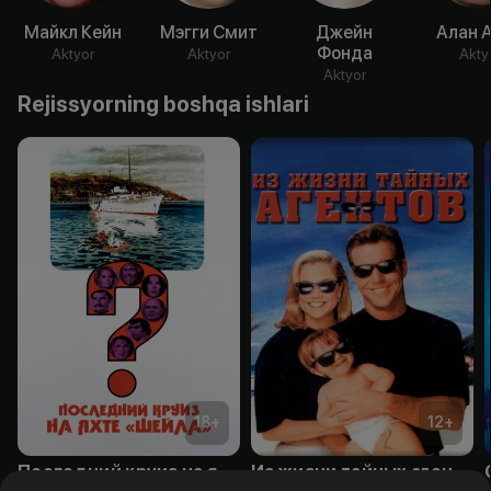
Майкл Кейн
Мэгги Смит
Джейн
Алан 
Фонда
Aktyor
Aktyor
Akty
Aktyor
Rejissyorning boshqa ishlari
18
+
12
+
Последний круиз на яхте «Шейла»
Из жизни тайных агентов