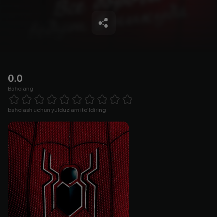
0.0
Baholang
Empty
1 Star
2 Stars
3 Stars
4 Stars
5 Stars
6 Stars
7 Stars
8 Stars
9 Stars
10 Stars
baholash uchun yulduzlarni to'ldiring