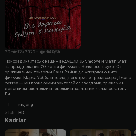
30min
12+
2022
Hujjatli
AQSh
Присоединяйтесь к нашим ведущим JB Smoove и Martin Starr
на праздновании 20-летия фильмов о Человеке-пауке!. От
оригинальной трилогии Сэма Рэйми до «потрясающих»
фильмов Марка Уэбба и последнего трио от режиссера Джона
Уоттса — мы познакомим зрителей со звездами, трюками и
действием, злодеями и героями и воздадим должное Стэну
Ли.
Til
:
rus, eng
Sifati
:
HD
Kadrlar