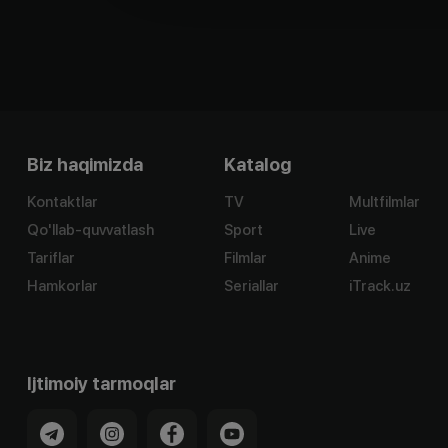
Biz haqimizda
Katalog
Kontaktlar
TV
Multfilmlar
Qo'llab-quvvatlash
Sport
Live
Tariflar
Filmlar
Anime
Hamkorlar
Seriallar
iTrack.uz
Ijtimoiy tarmoqlar