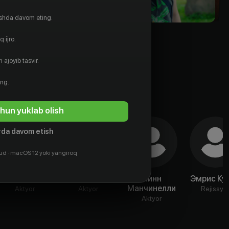
ishda davom eting.
 ijro.
 ajoyib tasvir.
ing.
hun yuklab olish
da davom etish
ud · macOS 12 yoki yangiroq
Оливия Суи
Тейлор Бэгли
Линн
Эмрис Ку
Манчинелли
Aktyor
Aktyor
Rejissyo
Aktyor