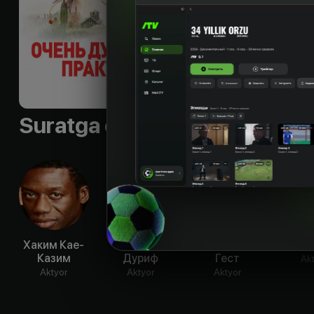
её ждёт череда не
Til
:
rus, eng
Sifati
:
HD
Suratga olish guruhi
Хаким Кае-
Фиона
Корнелия
Рэйни
Казим
Дуриф
Гест
Ak
Aktyor
Aktyor
Aktyor