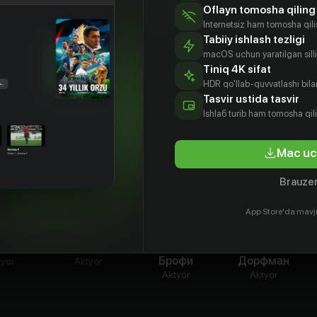
ожиданных открытий.
Oflayn tomosha qiling
Internetsiz ham tomosha qil
Tabiiy ishlash tezligi
macOS uchun yaratilgan silliq
Tiniq 4K sifat
HDR qo'llab-quvvatlashi bilan
Tasvir ustida tasvir
Ishlаб turib ham tomosha qil
Mac uc
Brauzer
App Store'da mavj
 Куэлли
Эмрис Купер
Донал
Томми
Брофи
Дорфман
tyor
Aktyor
Aktyor
Aktyor