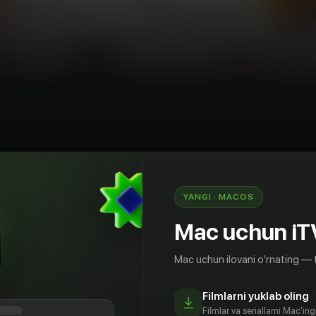
mediya
AQSh
YANGI · MACOS
главный редактор нью-йоркского журнала и
едёт разгульный образ жизни, чередуя работу и
Mac uchun iT
ывая обо всём остальном. И когда это
мо печальным последствиям, она по совету
Mac uchun ilovani o'rnating — 
ся в сельскую местность к новомодному гуру,
мочь ей стать новым человеком. Однако,
Filmlarni yuklab oling
сё работает не совсем так, как она ожидала и
Filmlar va seriallarni Mac'in