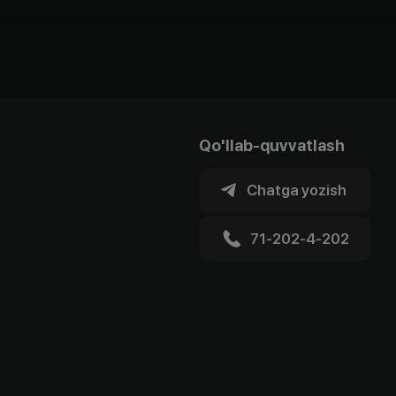
Qo'llab-quvvatlash
Chatga yozish
71-202-4-202