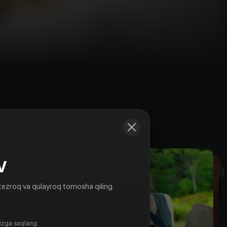
Kadrlar
V
tezroq va qulayroq tomosha qiling.
gizga saqlang.