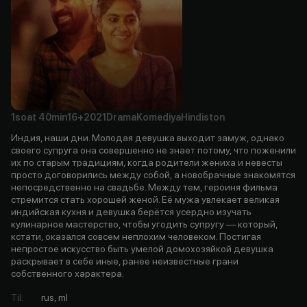
1soat
40min
16+
2021
Drama
Komediya
Hindiston
Индия, наши дни. Молодая девушка выходит замуж, однако
своего супруга она совершенно не знает потому, что поженили
их по старым традициям, когда родители жениха и невесты
просто договорились между собой, а новобрачные знакомятся
непосредственно на свадьбе. Между тем, героиня фильма
стремится стать хорошей женой. Её мужа увлекает великая
индийская кухня и девушка берётся усердно изучать
кулинарное мастерство, чтобы угодить супругу — который,
кстати, оказался совсем неплохим человеком. Постигая
непростое искусство быть умелой домохозяйкой девушка
раскрывает в себе иные, ранее неизвестные грани
собственного характера.
Til
:
rus, ml