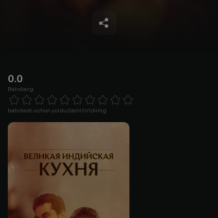
0.0
Baholang
Empty
1 Star
2 Stars
3 Stars
4 Stars
5 Stars
6 Stars
7 Stars
8 Stars
9 Stars
10 Stars
baholash uchun yulduzlarni to'ldiring