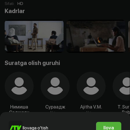
Sifati
:
HD
Kadrlar
Suratga olish guruhi
Нимиша
Сураадж
Ajitha V.M.
T. Su
Саджаян
Bab
Aktyor
Aktyor
Aktyor
Akty
Ilova
Ilovaga o'tish