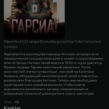
59min
18+
2022
Jangari
Drama
Sarguzashtlar
Triller
Fantastika
Ispaniya
Журналистка-расследовательница Антония натыкается на
засекреченное государством дело и узнаёт о существовании
агента Гарсии. На пике своей власти в 1950-х годах диктатор
Франко подверг Гарсию криогенной заморозке. После
многолетней спячки суперсолдат, похожий на Капитана
Америка, обладающий нечеловеческой силой и ловкостью,
разморожен благодаря Антонии. Теперь ему необходимо
адаптироваться к новой реальности, чтобы помочь
журналистке разоблачить заговор, направленный на
разрушение испанской демократии в пользу диктатуры.
Sifati
:
HD
Kadrlar