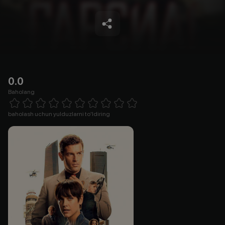
0.0
Baholang
Empty
1 Star
2 Stars
3 Stars
4 Stars
5 Stars
6 Stars
7 Stars
8 Stars
9 Stars
10 Stars
baholash uchun yulduzlarni to'ldiring