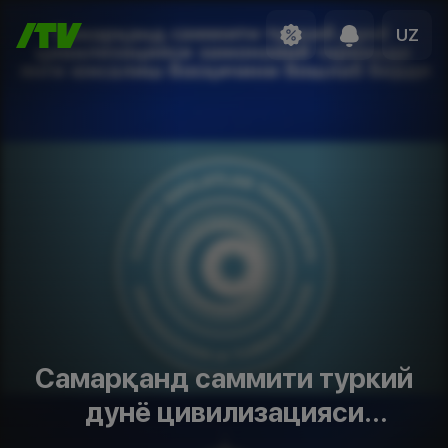
UZ
Самарқанд саммити туркий
дунё цивилизацияси
замонавий тарихида