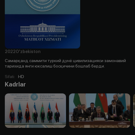
2022
O'zbekiston
Самарқанд саммити туркий дунё цивилизацияси замонавий
тарихида янги юксалиш босқичини бошлаб берди.
Sifati
:
HD
Kadrlar