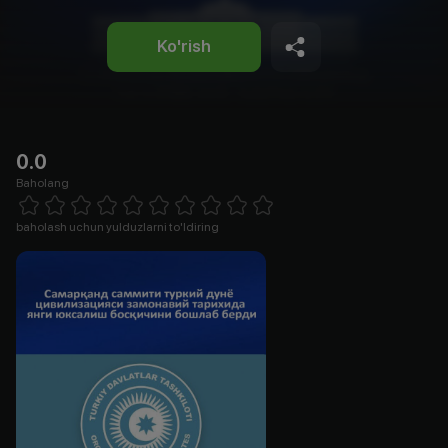
Ko'rish
0.0
Baholang
Empty
1 Star
2 Stars
3 Stars
4 Stars
5 Stars
6 Stars
7 Stars
8 Stars
9 Stars
10 Stars
baholash uchun yulduzlarni to'ldiring