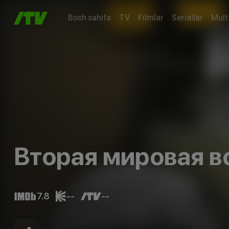
Bosh sahifa
TV
Filmlar
Seriallar
Mult
Вторая мировая в
7.8
--
--