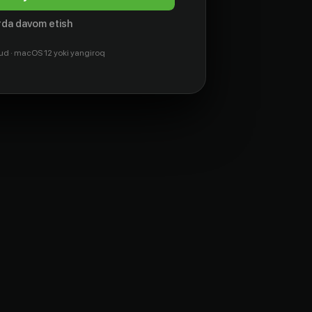
da davom etish
ud · macOS 12 yoki yangiroq