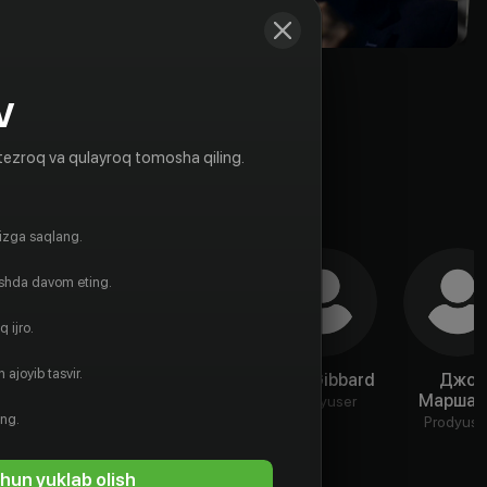
V
tezroq va qulayroq tomosha qiling.
gizga saqlang.
ishda davom eting.
 ijro.
 ajoyib tasvir.
Майк
Мартин
Kate Gibbard
Джо
Ибеджи
Даркин
Маршал
Prodyuser
ing.
Rejissyor
Prodyuser
Prodyuse
hun yuklab olish