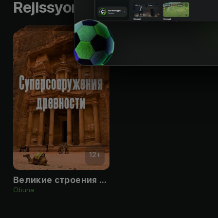
Rejissyorning boshqa ishlari
12
+
Великие строения древности
Obuna