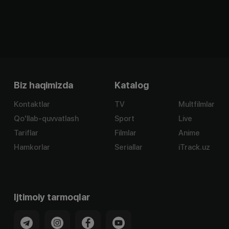
Biz haqimizda
Katalog
Kontaktlar
TV
Multfilmlar
Qo'llab-quvvatlash
Sport
Live
Tariflar
Filmlar
Anime
Hamkorlar
Seriallar
iTrack.uz
Ijtimoiy tarmoqlar