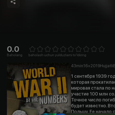
0.0
Empty
1 Star
2 Stars
3 Stars
4 Stars
5 Stars
6 Stars
7 Stars
8 Stars
9 Stars
10 Stars
Baholang
baholash uchun yulduzlarni to'ldiring
43min
16+
2019
Hujjatli
1 сентября 1939 го
которая прокатилас
мировая стала по н
участие 100 млн со
Точное число погиб
будет известно. Вт
Польшу. Ее начало 