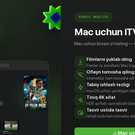
, и силы, которые подталкивали мир к войне,
ифрах. Документальный сериал опирается на
ские данные, чтобы в общих чертах описать
YANGI · MACOS
, объяснить ужасы войны и то, как она
Mac uchun iT
.
Mac uchun ilovani o'rnating — 
Filmlarni yuklab oling
Filmlar va seriallarni Mac'in
Oflayn tomosha qiling
Internetsiz ham tomosha qil
Tabiiy ishlash tezligi
macOS uchun yaratilgan silliq
Tiniq 4K sifat
HDR qo'llab-quvvatlashi bilan
олтерс
Mary
Helen Fry
Jeremy Hicks
Tasvir ustida tasvir
Fulbrook
tyor
Aktyor
Aktyor
Ishlаб turib ham tomosha qil
Aktyor
Mac uc