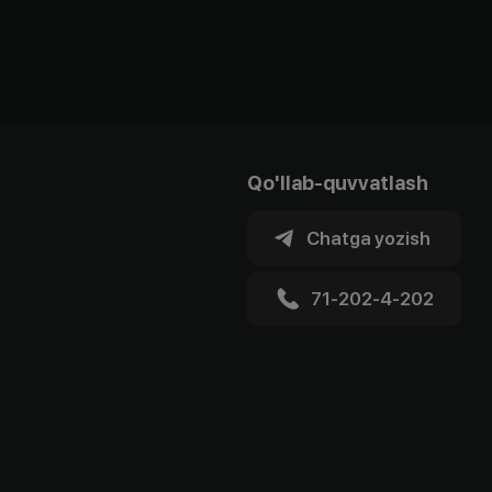
Qo'llab-quvvatlash
Chatga yozish
71-202-4-202