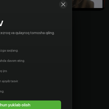
V
tezroq va qulayroq tomosha qiling.
gizga saqlang.
ishda davom eting.
 ijro.
 ajoyib tasvir.
Чон Сан-хи
Пак Тхэ-ян
Rejissyor
Ssenarist
ing.
hun yuklab olish