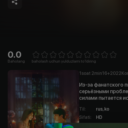
0.0
Empty
1 Star
2 Stars
3 Stars
4 Stars
5 Stars
6 Stars
7 Stars
8 Stars
9 Stars
10 Stars
Baholang
baholash uchun yulduzlarni to'ldiring
1soat
2min
16+
2022
Ko
Из-за фанатского п
серьёзными пробле
силами пытается и
Til
:
rus, ko
Sifati
:
HD