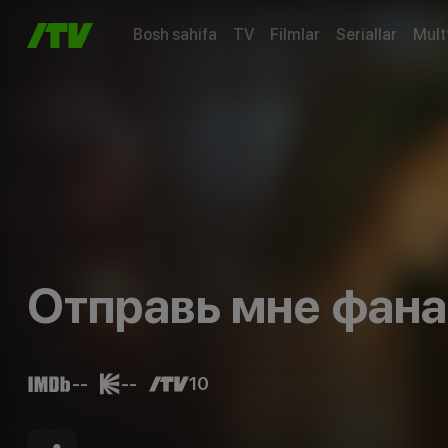
Bosh sahifa
TV
Filmlar
Seriallar
Mult
Отправь мне фана
--
--
10