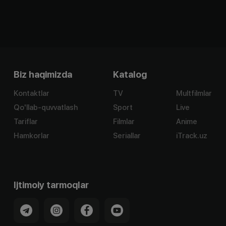
Biz haqimizda
Katalog
Kontaktlar
TV
Multfilmlar
Qo'llab-quvvatlash
Sport
Live
Tariflar
Filmlar
Anime
Hamkorlar
Seriallar
iTrack.uz
Ijtimoiy tarmoqlar