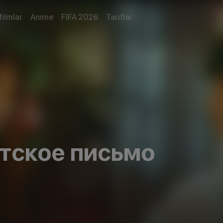
filmlar
Anime
FIFA 2026
Tariflar
тское письмо