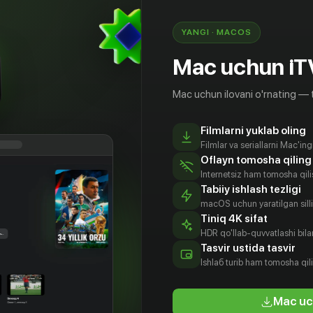
YANGI · MACOS
Mac uchun iT
Mac uchun ilovani o'rnating — 
Filmlarni yuklab oling
Filmlar va seriallarni Mac'in
Oflayn tomosha qiling
Internetsiz ham tomosha qil
Tabiiy ishlash tezligi
macOS uchun yaratilgan silliq
Tiniq 4K sifat
HDR qo'llab-quvvatlashi bilan
Сан-у
Кан Да-хён
Пан Ын-хи
Чон Ин-джи
Tasvir ustida tasvir
tyor
Aktyor
Aktyor
Aktyor
Ishlаб turib ham tomosha qil
Mac uc