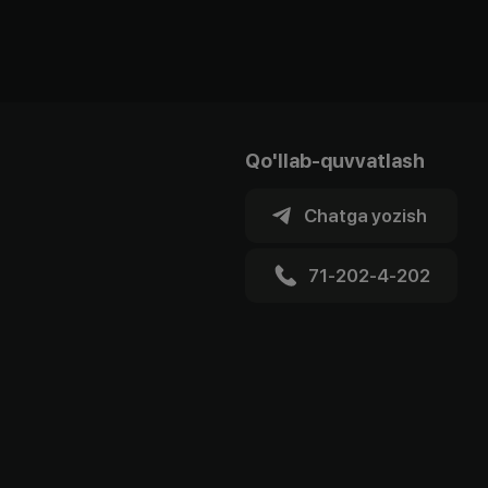
Qo'llab-quvvatlash
Chatga yozish
71-202-4-202