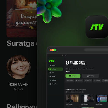
Suratga olish guruhi
Чхве Су-ён
Юн Пак
Щин Ён-у
Ким 
Aktyor
Aktyor
Aktyor
Ak
Rejissyorning boshqa ishlari