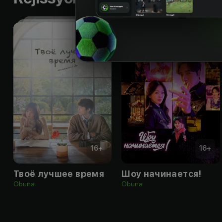
16
+
16
+
Твоё лучшее время
Шоу начинается!
Obuna
Obuna