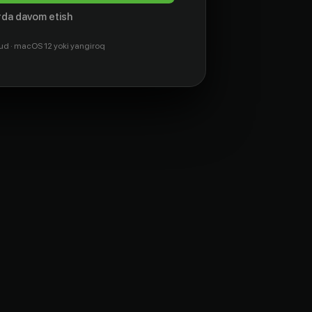
da davom etish
ud · macOS 12 yoki yangiroq