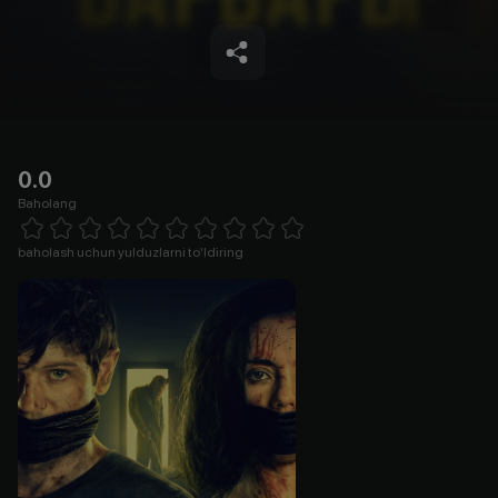
0.0
Baholang
Empty
1 Star
2 Stars
3 Stars
4 Stars
5 Stars
6 Stars
7 Stars
8 Stars
9 Stars
10 Stars
baholash uchun yulduzlarni to'ldiring