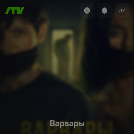
UZ
Варвары