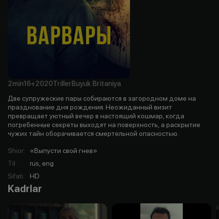
2min
16+
2020
Triller
Buyuk Britaniya
Две супружеские пары собираются в загородном доме на
празднование дня рождения. Неожиданный визит
превращает уютный вечер в настоящий кошмар, когда
погребенные секреты выходят на поверхность, а раскрытие
чужих тайн оборачивается смертельной опасностью.
Shior
:
«Выпусти свой гнев»
Til
:
rus, eng
Sifati
:
HD
Kadrlar