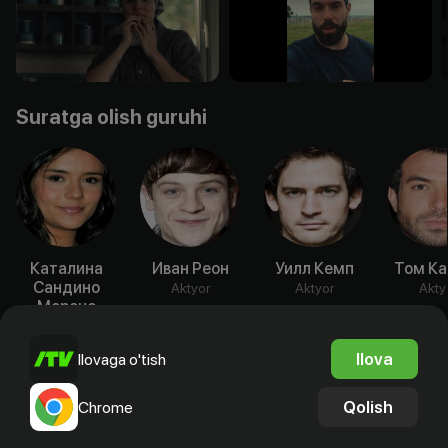
Suratga olish guruhi
Каталина
Иван Реон
Уилл Кемп
Том Ка
Сандино
Aktyor
Aktyor
Akty
Морено
Aktyor
Ilova
Ilovaga o'tish
Qolish
Chrome