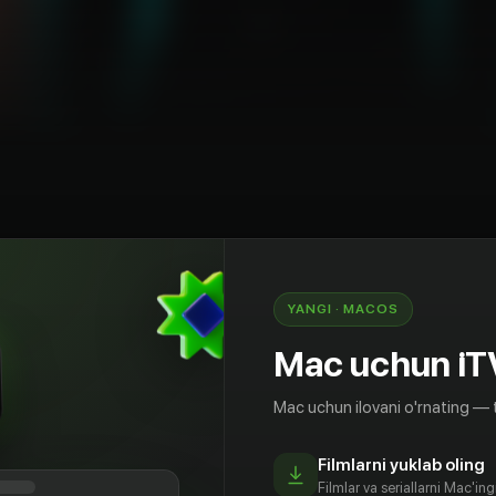
u
Rossiya
YANGI · MACOS
 Ильи Соболева, в котором комик делает все
фоном зрителя. Пошлые предложения
Mac uchun iT
тойные сообщения родителям, а также личная
афии. Зритель, который выдержит 10 минут
Mac uchun ilovani o'rnating — 
ньги и кучу эмоций.
Filmlarni yuklab oling
Filmlar va seriallarni Mac'in