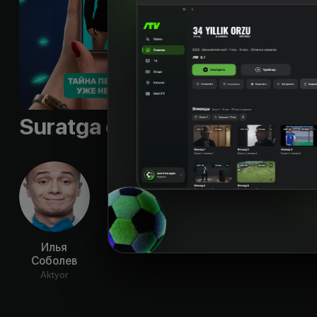
Suratga olish guruhi
Илья
Соболев
Aktyor