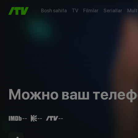
Bosh sahifa
TV
Filmlar
Seriallar
Mult
Можно ваш телеф
--
--
--