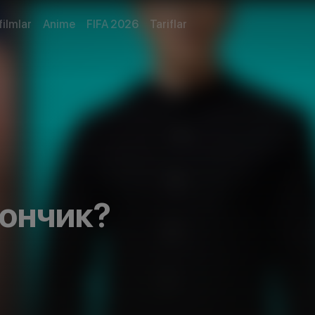
filmlar
Anime
FIFA 2026
Tariflar
ончик?