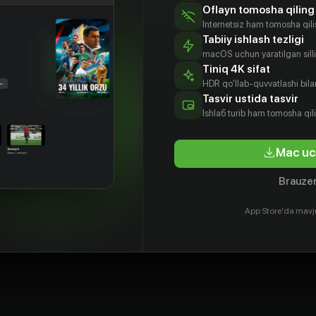
Oflayn tomosha qiling
Internetsiz ham tomosha qil
Tabiiy ishlash tezligi
macOS uchun yaratilgan silliq
Tiniq 4K sifat
HDR qo'llab-quvvatlashi bilan
Tasvir ustida tasvir
Ishlаб turib ham tomosha qil
Mac uc
Brauzer
App Store'da mavj