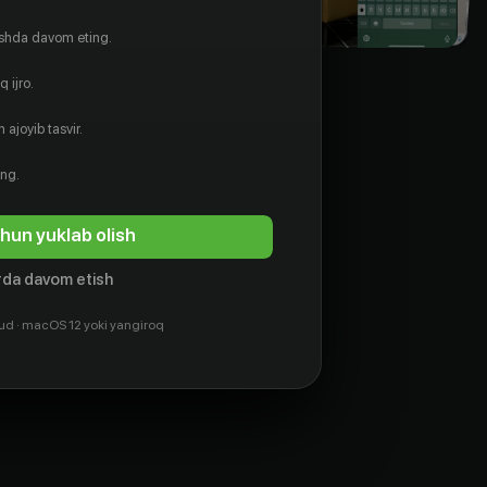
ishda davom eting.
 ijro.
 ajoyib tasvir.
ing.
hun yuklab olish
da davom etish
ud · macOS 12 yoki yangiroq