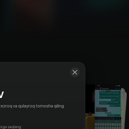
Kadrlar
V
tezroq va qulayroq tomosha qiling.
gizga saqlang.