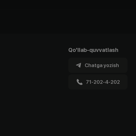
Qo'llab-quvvatlash
Chatga yozish
71-202-4-202