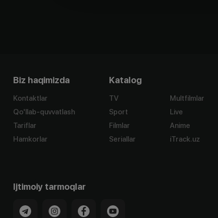
Biz haqimizda
Katalog
Kontaktlar
TV
Multfilmlar
Qo'llab-quvvatlash
Sport
Live
Tariflar
Filmlar
Anime
Hamkorlar
Seriallar
iTrack.uz
Ijtimoiy tarmoqlar