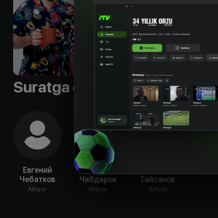
Suratga olish guruhi
Евгений
Расул
Томас
Чебатков
Чабдаров
Гайсанов
Aktyor
Aktyor
Aktyor