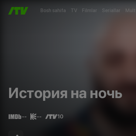
Bosh sahifa
TV
Filmlar
Seriallar
Mult
История на ночь
--
--
10