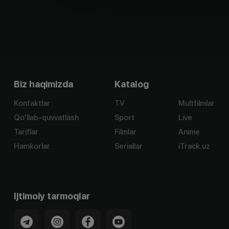
Biz haqimizda
Katalog
Kontaktlar
TV
Multfilmlar
Qo'llab-quvvatlash
Sport
Live
Tariflar
Filmlar
Anime
Hamkorlar
Seriallar
iTrack.uz
Ijtimoiy tarmoqlar