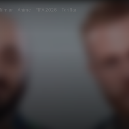
filmlar
Anime
FIFA 2026
Tariflar