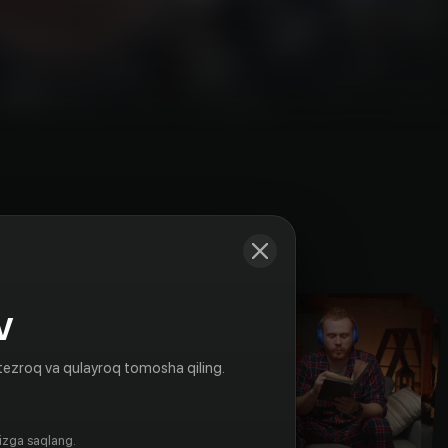
Kadrlar
V
tezroq va qulayroq tomosha qiling.
gizga saqlang.