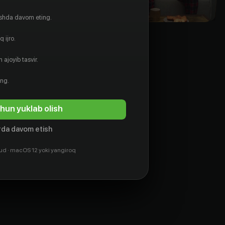
ishda davom eting.
 ijro.
 ajoyib tasvir.
ing.
hun yuklab olish
da davom etish
ud · macOS 12 yoki yangiroq