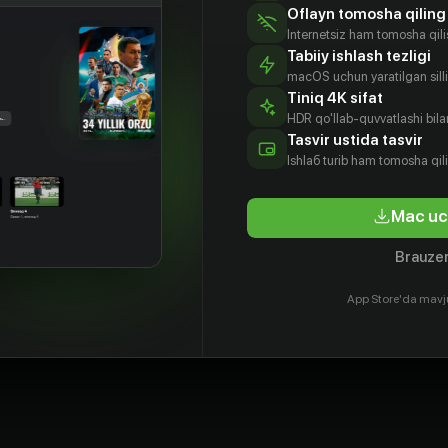
Oflayn tomosha qiling
Internetsiz ham tomosha qil
Tabiiy ishlash tezligi
macOS uchun yaratilgan silliq
Tiniq 4K sifat
HDR qo'llab-quvvatlashi bilan
Tasvir ustida tasvir
Ishlаб turib ham tomosha qil
Mac uc
Brauzer
App Store'da mavj