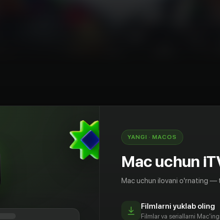
Hazil-mutoyiba
Rossiya
YANGI · MACOS
оворят о ключевых исторических событиях и
Ведущие — Евгений Чебатков, Расул Чабдаров,
Mac uchun iT
Mac uchun ilovani o'rnating — 
Filmlarni yuklab oling
Filmlar va seriallarni Mac'in