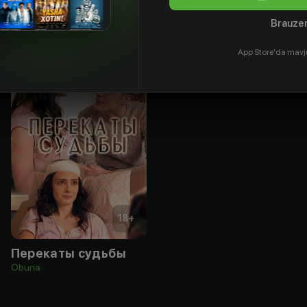
Brauzer
App Store'da mavj
18
+
Перекаты судьбы
Obuna