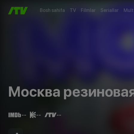
Bosh sahifa
TV
Filmlar
Seriallar
Mult
Москва резинова
--
--
--