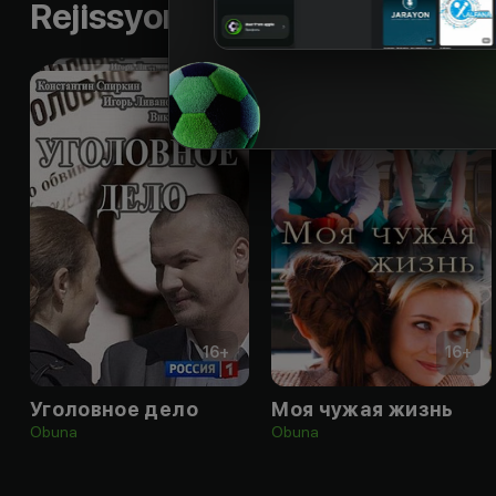
Rejissyorning boshqa ishlari
16
+
16
+
Уголовное дело
Моя чужая жизнь
Obuna
Obuna