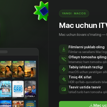
YANGI · MACOS
Mac uchun iT
Mac uchun ilovani o'rnating — 
Filmlarni yuklab oling
Filmlar va seriallarni Mac'in
Oflayn tomosha qiling
Internetsiz ham tomosha qil
Tabiiy ishlash tezligi
macOS uchun yaratilgan silliq
Tiniq 4K sifat
HDR qo'llab-quvvatlashi bilan
ения
Эрхан
Наталия
Вадим
Tasvir ustida tasvir
чина
Нохоев
Средникова
Шахнович
Ishlаб turib ham tomosha qil
tyor
Aktyor
Rejissyor
Prodyuser
Mac uc