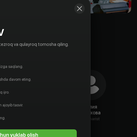
V
tezroq va qulayroq tomosha qiling.
gizga saqlang.
ishda davom eting.
 ijro.
 ajoyib tasvir.
Константин
Алексей
Юлия
Потапов
Дыховичный
Орехова
ing.
Ssenarist
Ssenarist
Ssenarist
hun yuklab olish