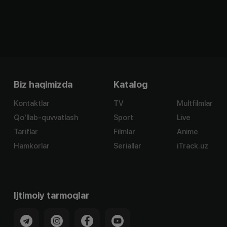
Biz haqimizda
Katalog
Kontaktlar
TV
Multfilmlar
Qo'llab-quvvatlash
Sport
Live
Tariflar
Filmlar
Anime
Hamkorlar
Seriallar
iTrack.uz
Ijtimoiy tarmoqlar