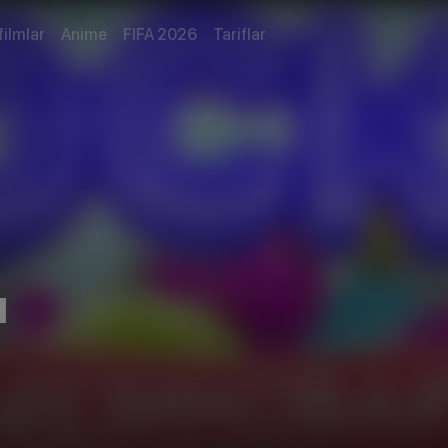
filmlar
Anime
FIFA 2026
Tariflar
я