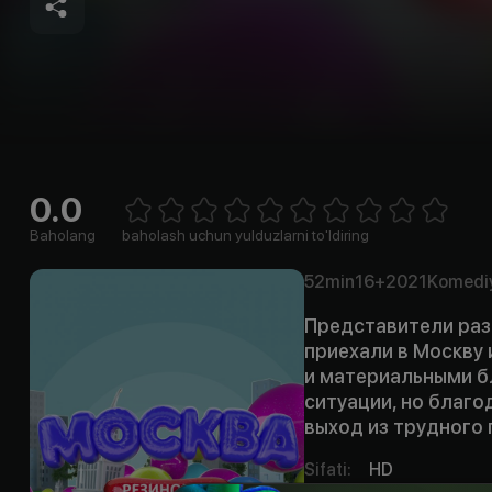
0.0
Empty
1 Star
2 Stars
3 Stars
4 Stars
5 Stars
6 Stars
7 Stars
8 Stars
9 Stars
10 Stars
Baholang
baholash uchun yulduzlarni to'ldiring
52min
16+
2021
Komedi
Представители раз
приехали в Москву 
и материальными б
ситуации, но благо
выход из трудного
Sifati
:
HD