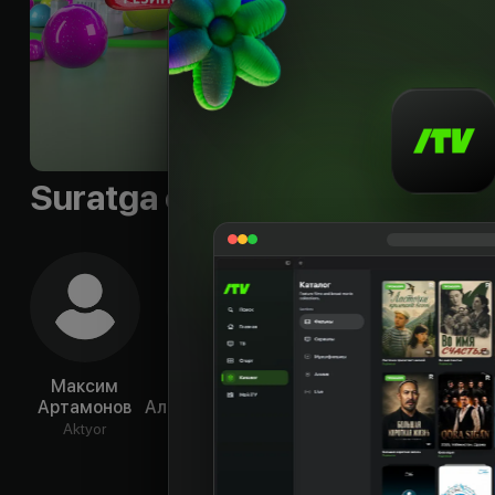
Suratga olish guruhi
Максим
Екатерина
Вероника
Евг
Артамонов
Александрушкина
Лысакова
Ев
Aktyor
Aktyor
Aktyor
Ak