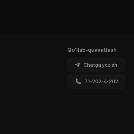
Qo'llab-quvvatlash
Chatga yozish
71-202-4-202