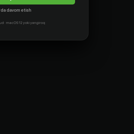
da davom etish
ud · macOS 12 yoki yangiroq