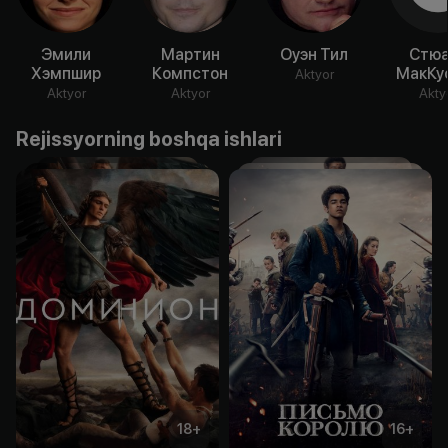
Эмили
Мартин
Оуэн Тил
Стюа
Хэмпшир
Компстон
МакКу
Aktyor
Aktyor
Aktyor
Akty
Rejissyorning boshqa ishlari
18
+
16
+