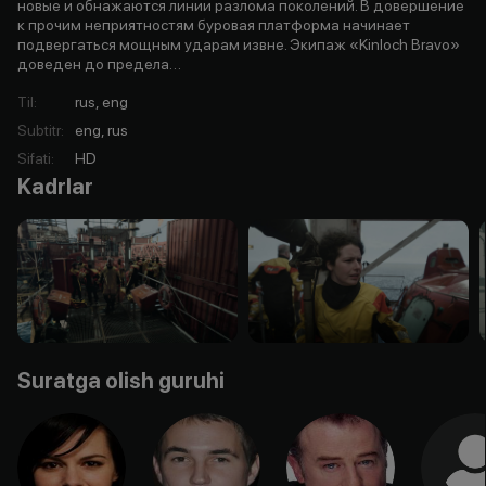
новые и обнажаются линии разлома поколений. В довершение
к прочим неприятностям буровая платформа начинает
подвергаться мощным ударам извне. Экипаж «Kinloch Bravo»
доведен до предела…
Til
:
rus, eng
Subtitr
:
eng, rus
Sifati
:
HD
Kadrlar
Suratga olish guruhi