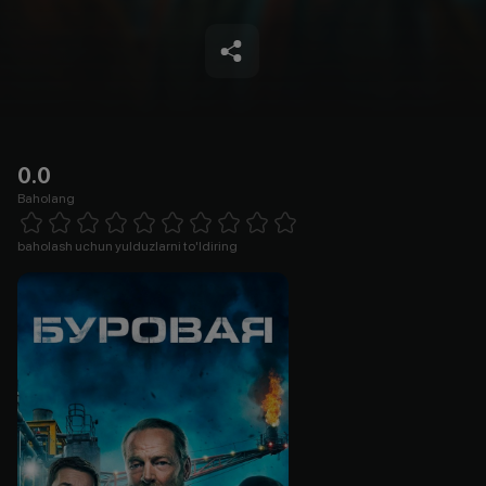
0.0
Baholang
Empty
1 Star
2 Stars
3 Stars
4 Stars
5 Stars
6 Stars
7 Stars
8 Stars
9 Stars
10 Stars
baholash uchun yulduzlarni to'ldiring