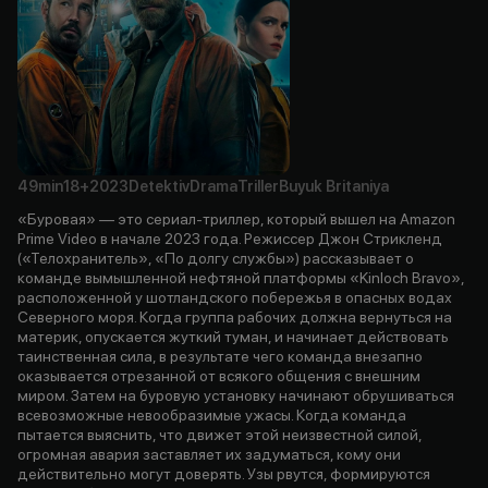
49min
18+
2023
Detektiv
Drama
Triller
Buyuk Britaniya
«Буровая» — это сериал-триллер, который вышел на Amazon
Prime Video в начале 2023 года. Режиссер Джон Стрикленд
(«Телохранитель», «По долгу службы») рассказывает о
команде вымышленной нефтяной платформы «Kinloch Bravo»,
расположенной у шотландского побережья в опасных водах
Северного моря. Когда группа рабочих должна вернуться на
материк, опускается жуткий туман, и начинает действовать
таинственная сила, в результате чего команда внезапно
оказывается отрезанной от всякого общения с внешним
миром. Затем на буровую установку начинают обрушиваться
всевозможные невообразимые ужасы. Когда команда
пытается выяснить, что движет этой неизвестной силой,
огромная авария заставляет их задуматься, кому они
действительно могут доверять. Узы рвутся, формируются