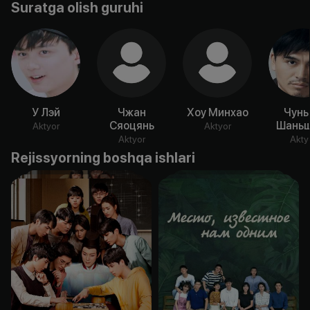
Suratga olish guruhi
У Лэй
Чжан
Хоу Минхао
Чунь
Сяоцянь
Шаньш
Aktyor
Aktyor
Aktyor
Akty
Rejissyorning boshqa ishlari