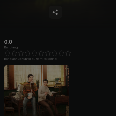
0.0
Baholang
Empty
1 Star
2 Stars
3 Stars
4 Stars
5 Stars
6 Stars
7 Stars
8 Stars
9 Stars
10 Stars
baholash uchun yulduzlarni to'ldiring