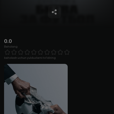
0.0
Baholang
Empty
1 Star
2 Stars
3 Stars
4 Stars
5 Stars
6 Stars
7 Stars
8 Stars
9 Stars
10 Stars
baholash uchun yulduzlarni to'ldiring