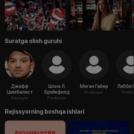
Suratga olish guruhi
Джефф
Шона Л.
Меган Гайер
Либби 
Цимбалист
Брэйкфилд
Prodyuser
Prody
Rejissyor
Prodyuser
Rejissyorning boshqa ishlari