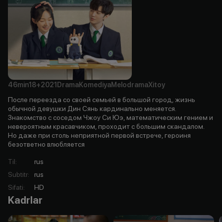
46min
18+
2021
Drama
Komediya
Melodrama
Xitoy
После переезда со своей семьей в большой город, жизнь
обычной девушки Дин Сянь кардинально меняется.
Знакомство с соседом Чжоу Си Юэ, математическим гением и
невероятным красавчиком, проходит с большим скандалом.
Но даже при столь неприятной первой встрече, героиня
безответно влюбляется
Til
:
rus
Subtitr
:
rus
Sifati
:
HD
Kadrlar