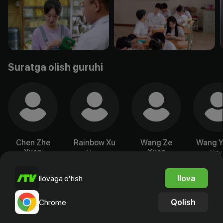
Suratga olish guruhi
Chen Zhe
Rainbow Xu
Wang Ze
Wang Y
Yuan
Xuan
Aktyor
Akty
Aktyor
Aktyor
Ilova
Ilovaga o'tish
Qolish
Chrome