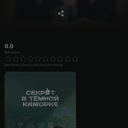
0.0
Baholang
Empty
1 Star
2 Stars
3 Stars
4 Stars
5 Stars
6 Stars
7 Stars
8 Stars
9 Stars
10 Stars
baholash uchun yulduzlarni to'ldiring