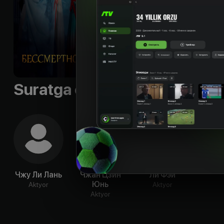
предопределение с
Sifati
:
HD
Suratga olish guruhi
Чжу Ли Лань
Чжан Цзин
Ли Фэй
Юнь
Aktyor
Aktyor
Aktyor