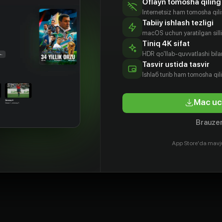
Oflayn tomosha qiling
удьбы и императорская власть.
Internetsiz ham tomosha qil
Tabiiy ishlash tezligi
macOS uchun yaratilgan silliq
Tiniq 4K sifat
HDR qo'llab-quvvatlashi bilan
Tasvir ustida tasvir
Ishlаб turib ham tomosha qil
Mac uc
Brauzer
App Store'da mavj