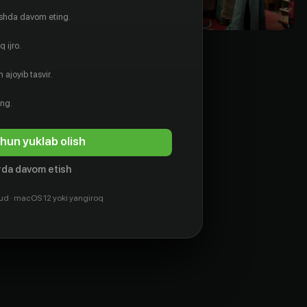
ishda davom eting.
 ijro.
 ajoyib tasvir.
ing.
hun yuklab olish
da davom etish
ud · macOS 12 yoki yangiroq