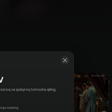
Kadrlar
V
tezroq va qulayroq tomosha qiling.
gizga saqlang.