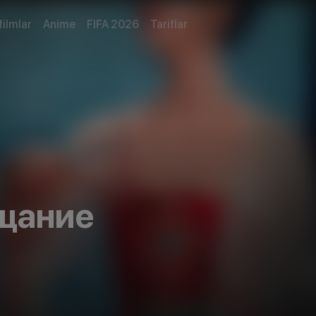
filmlar
Anime
FIFA 2026
Tariflar
щание