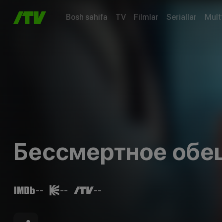
Bosh sahifa
TV
Filmlar
Seriallar
Mult
Бессмертное обе
--
--
--