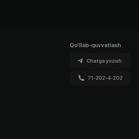
Qo'llab-quvvatlash
Chatga yozish
71-202-4-202