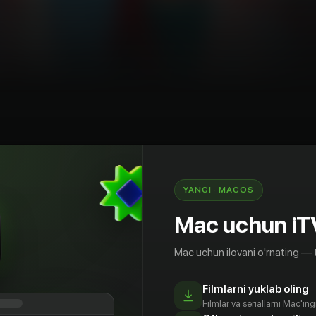
entezi
Xitoy
YANGI · MACOS
жу предана наследному принцу Ли Е, но по
Mac uchun iT
я «козлом отпущения». На грани жизни и
Чжан Сяо Мэй. Чжоу Цин Чжу и Чжан Сяо Мэй
Mac uchun ilovani o'rnating — 
 одной крышей и постепенно проникаться друг
 но однажды Ли Е вынуждает Чжоу Цин Чжу
яо Мэя одну очень ценную вещицу. Между Чжан
Filmlarni yuklab oling
Filmlar va seriallarni Mac'in
н Чжу встают семейные распри и вражда,