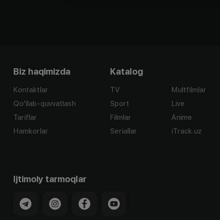
Biz haqimizda
Katalog
Kontaktlar
TV
Multfilmlar
Qo'llab-quvvatlash
Sport
Live
Tariflar
Filmlar
Anime
Hamkorlar
Seriallar
iTrack.uz
Ijtimoiy tarmoqlar