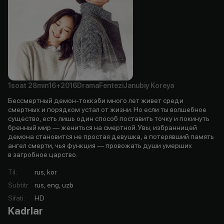
1soat
28min
16+
2016
Drama
Fentezi
Janubiy Koreya
Бессмертный демон-токкэби много лет живет среди
смертных и порядком устал от жизни. Но если ты волшебное
существо, есть лишь один способ поставить точку и покинуть
бренный мир — жениться на смертной. Увы, избранницей
демона становится не простая девушка, а потерявший память
ангел смерти, чья функция — провожать души умерших
в загробное царство.
Til
:
rus, kor
Subtitr
:
rus, eng, uzb
Sifati
:
HD
Kadrlar