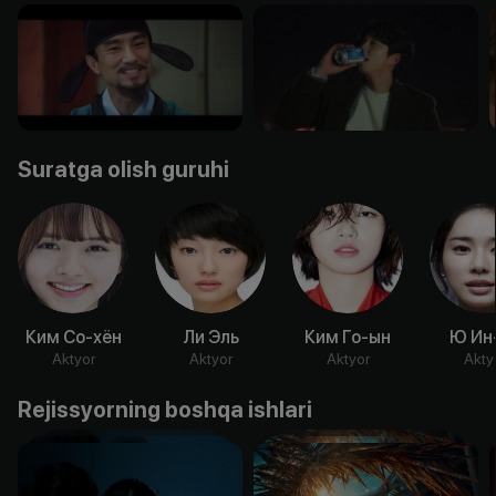
Suratga olish guruhi
Ким Со-хён
Ли Эль
Ким Го-ын
Ю Ин
Aktyor
Aktyor
Aktyor
Akty
Rejissyorning boshqa ishlari