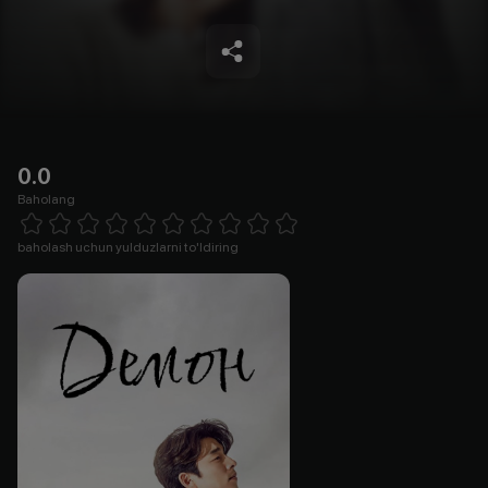
0.0
Baholang
Empty
1 Star
2 Stars
3 Stars
4 Stars
5 Stars
6 Stars
7 Stars
8 Stars
9 Stars
10 Stars
baholash uchun yulduzlarni to'ldiring