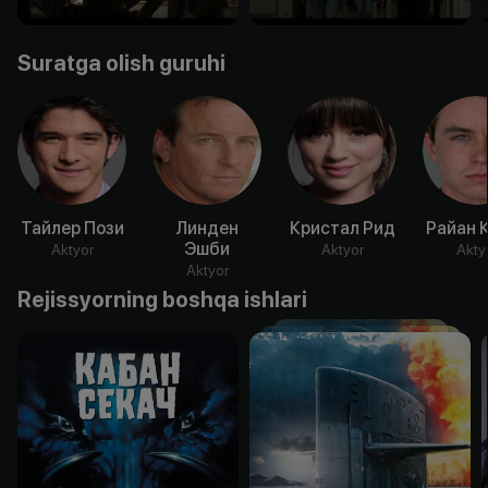
Suratga olish guruhi
Тайлер Пози
Линден
Кристал Рид
Райан 
Эшби
Aktyor
Aktyor
Akty
Aktyor
Rejissyorning boshqa ishlari