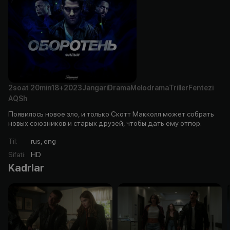
2soat
20min
18+
2023
Jangari
Drama
Melodrama
Triller
Fentezi
AQSh
Появилось новое зло, и только Скотт Макколл может собрать
новых союзников и старых друзей, чтобы дать ему отпор.
Til
:
rus, eng
Sifati
:
HD
Kadrlar