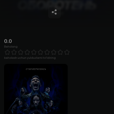
0.0
Baholang
Empty
1 Star
2 Stars
3 Stars
4 Stars
5 Stars
6 Stars
7 Stars
8 Stars
9 Stars
10 Stars
baholash uchun yulduzlarni to'ldiring