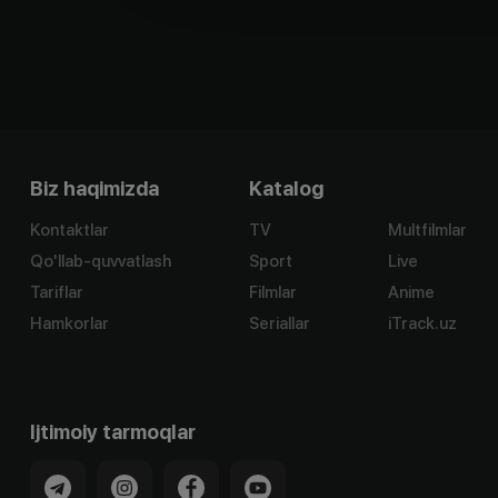
Biz haqimizda
Katalog
Kontaktlar
TV
Multfilmlar
Qo'llab-quvvatlash
Sport
Live
Tariflar
Filmlar
Anime
Hamkorlar
Seriallar
iTrack.uz
Ijtimoiy tarmoqlar