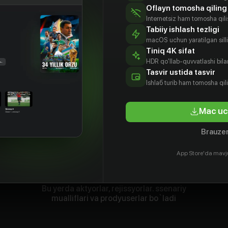
Oflayn tomosha qiling
Internetsiz ham tomosha qil
Tabiiy ishlash tezligi
macOS uchun yaratilgan silliq
Tiniq 4K sifat
HDR qo'llab-quvvatlashi bilan
Tasvir ustida tasvir
Ishlаб turib ham tomosha qil
Mac uc
Brauzer
App Store'da mavj
Bu yerda aktyorlar, rejissyorlar. ssenariy
mualliflari va prodyuserlar bo`ladi