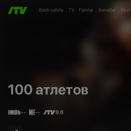
Bosh sahifa
TV
Filmlar
Seriallar
Mult
100 атлетов
--
--
9.6