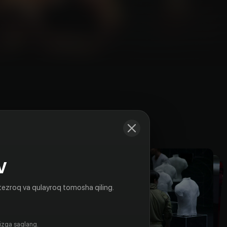
Kadrlar
V
tezroq va qulayroq tomosha qiling.
gizga saqlang.