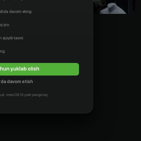
ishda davom eting.
 ijro.
 ajoyib tasvir.
ing.
hun yuklab olish
da davom etish
ud · macOS 12 yoki yangiroq