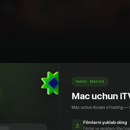
v-shou
Janubiy Koreya
YANGI · MACOS
стязании сто участников в отличной
сражаются за звание лучшего и денежное
Mac uchun iT
Mac uchun ilovani o'rnating — 
Filmlarni yuklab oling
Filmlar va seriallarni Mac'in