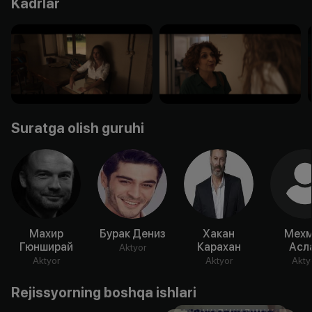
Kadrlar
Suratga olish guruhi
Махир
Бурак Дениз
Хакан
Мех
Гюнширай
Карахан
Асл
Aktyor
Aktyor
Aktyor
Akty
Rejissyorning boshqa ishlari