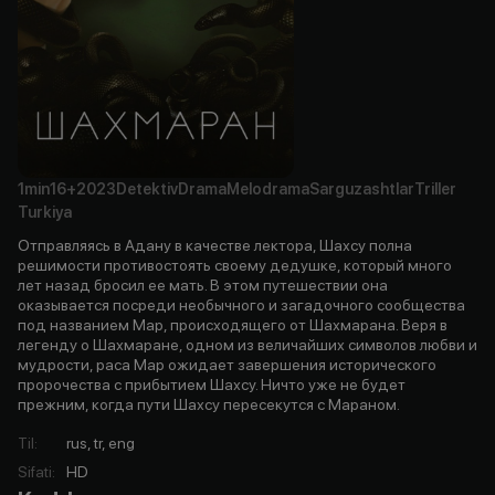
1min
16+
2023
Detektiv
Drama
Melodrama
Sarguzashtlar
Triller
Turkiya
Отправляясь в Адану в качестве лектора, Шахсу полна
решимости противостоять своему дедушке, который много
лет назад бросил ее мать. В этом путешествии она
оказывается посреди необычного и загадочного сообщества
под названием Мар, происходящего от Шахмарана. Веря в
легенду о Шахмаране, одном из величайших символов любви и
мудрости, раса Мар ожидает завершения исторического
пророчества с прибытием Шахсу. Ничто уже не будет
прежним, когда пути Шахсу пересекутся с Мараном.
Til
:
rus, tr, eng
Sifati
:
HD