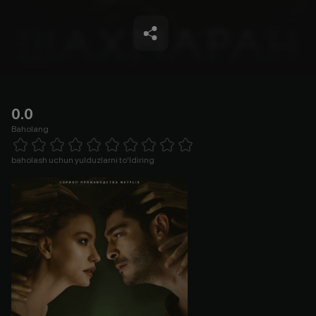
0.0
Baholang
Empty
1 Star
2 Stars
3 Stars
4 Stars
5 Stars
6 Stars
7 Stars
8 Stars
9 Stars
10 Stars
baholash uchun yulduzlarni to'ldiring