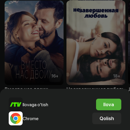
16
+
18
+
Вместо нас двоих
Незавершенная любовь
Obuna
Obuna
Ilova
Ilovaga o'tish
Qolish
Chrome