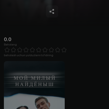
0.0
Baholang
Empty
1 Star
2 Stars
3 Stars
4 Stars
5 Stars
6 Stars
7 Stars
8 Stars
9 Stars
10 Stars
baholash uchun yulduzlarni to'ldiring