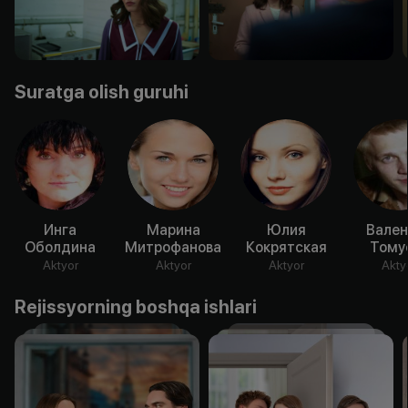
Suratga olish guruhi
Инга
Марина
Юлия
Вален
Оболдина
Митрофанова
Кокрятская
Тому
Aktyor
Aktyor
Aktyor
Akty
Rejissyorning boshqa ishlari